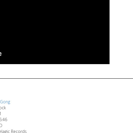
eGong
ock
1
6:46
D
elagic Records