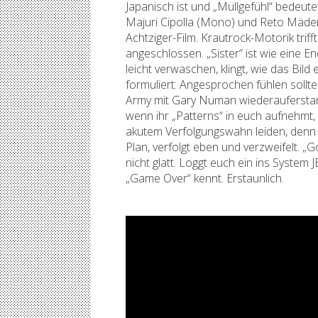
Japanisch ist und „Müllgefühl“ bedeu
Majuri Cipolla (Mono) und Reto Mäder
Achtziger-Film. Krautrock-Motorik triff
angeschlossen. „Sister“ ist wie eine E
leicht verwaschen, klingt, wie das Bi
formuliert: Angesprochen fühlen sollte
Army mit Gary Numan wiederauferstan
wenn ihr „Patterns“ in euch aufnehmt, 
akutem Verfolgungswahn leiden, denn d
Plan, verfolgt eben und verzweifelt. „G
nicht glatt. Loggt euch ein ins System
„Game Over“ kennt. Erstaunlich.