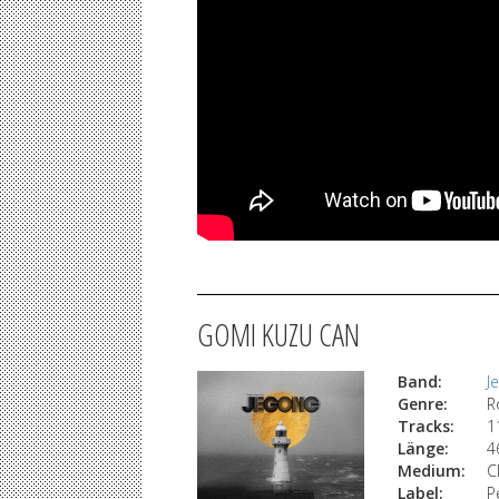
GOMI KUZU CAN
Band:
J
Genre:
R
Tracks:
1
Länge:
4
Medium:
C
Label:
P