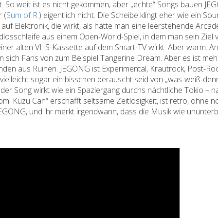
tet. So weit ist es nicht gekommen, aber „echte“ Songs bauen 
 (
Sum of R.
) eigentlich nicht. Die Scheibe klingt eher wie ein So
t auf Elektronik, die wirkt, als hätte man eine leerstehende Arc
ndlosschleife aus einem Open-World-Spiel, in dem man sein Ziel
ld einer alten VHS-Kassette auf dem Smart-TV wirkt. Aber warm. 
n sich Fans von zum Beispiel Tangerine Dream. Aber es ist mehr.
den aus Ruinen. JEGONG ist Experimental, Krautrock, Post-Roc
vielleicht sogar ein bisschen berauscht seid von „was-weiß-denn-
er Song wirkt wie ein Spaziergang durchs nächtliche Tokio – nac
omi Kuzu Can“ erschafft seltsame Zeitlosigkeit, ist retro, ohne no
 JEGONG, und ihr merkt irgendwann, dass die Musik wie ununterbr