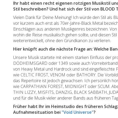
Ihr habt einen recht eigenen rotzigen Musikstil 
Stil beschreiben? Und hat sich der Stil von BLOO
Vielen Dank für Deine Meinung! Ich würde den Stil als B
vor kurzem auch erst als 70er-Jahre-Black Metal bezeich
Einschlägen aus anderen Musikgenres bezeichnen. Von Anf
wohin die Reise musikalisch gehen sollte, und diesen Sti
weiterentwickelt, ohne den Grundkanon zu verlieren.
Hier knüpft auch die nächste Frage an: Welche Ban
Unsere Musik startete mit einem starken Einfluss der 
DÖDHEIMSGARD oder 1349 sowie auch Vorreiterbands
von Heavy Metal und Hardrock und sind eingefleischte F
wie CELTIC FROST, VENOM oder BATHORY. Die Vorbilder u
das Repertoire ist jedoch gewachsen. Ich persönlich h
wie CARPATHIAN FOREST, MIDNIGHT oder SCUM. Aber d
THIN LIZZY, MISFITS, DANZIG, BLACK SABBATH, JUDAS 
und für die Musik vieler anderer Bands aus früheren Tag
Früher habt Ihr im Heimstudio des früheren Schl
Aufnahmesituation bei
"Void Universe"
?