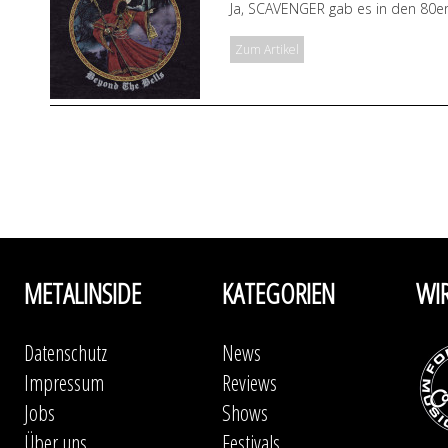
Ja, SCAVENGER gab es in den 80er
Zum Artikel
METALINSIDE
KATEGORIEN
WI
Datenschutz
News
Impressum
Reviews
Jobs
Shows
Über uns
Festivals