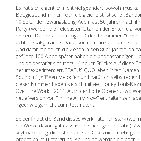
Es hat sich eigentlich nicht viel geändert, sowohl musi
Boogiesound immer noch die gleiche stilistische „Bandbre
10 Sekunden, zwangsläufig. Auch fast 50 Jahren nach ihr
Party!) werden die Telecaster-Gitarren der Briten u.a. v
bedient. Dafür hat man sogar Orden bekommen "Order of 
echter Spaßgarantie. Dabei kommt man soundlich schon et
Und damit meine ich die Zeiten in den 80er Jahren, da 
gefühlte 100 Alben später haben die bodenständigen H
und da bestätigt sich trotz 14 neuer Stücke: Auf diese Ban
herumexperimentiert, STATUS QUO leben ihren Namen spr
Sound mit griffigen Melodien und natürlich selbstredend e
dieser Nummer haben sie sich mit viel Honey Tonk-Klavier
Over The World" 2011. Auch der flotte Opener „Two Way T
neue Version von "In The Army Now" enthalten sein aber
irgednwie garnicht zum Restmaterial.
Selber findet die Band dieses Werk natürlich stark (wenn
die Werke davor (gut dass ich die nicht gehört habe). Z
keyboardlastig, dies ist heute zum Glück nicht mehr g
ordentlich im Hintergrund. Ab und an werden ein paar Bl