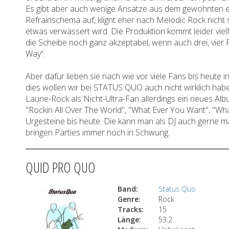
Es gibt aber auch wenige Ansätze aus dem gewohnten e
Refrainschema auf, klignt eher nach Melodic Rock nicht sc
etwas verwässert wird. Die Produktion kommt leider vielfa
die Scheibe noch ganz akzeptabel, wenn auch drei, vier Fü
Way“.
Aber dafür lieben sie nach wie vor viele Fans bis heute i
dies wollen wir bei STATUS QUO auch nicht wirklich haben
Laune-Rock als Nicht-Ultra-Fan allerdings ein neues Albu
"Rockin All Over The World", "What Ever You Want", "Wha
Urgesteine bis heute. Die kann man als DJ auch gerne 
bringen Parties immer noch in Schwung.
QUID PRO QUO
Band:
Status Quo
Genre:
Rock
Tracks:
15
Länge:
53:2