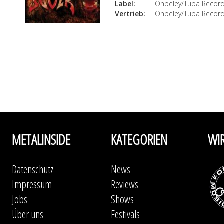
Label:
Ohbeley/Tuba Recor
Vertrieb:
Ohbeley/Tuba Recor
METALINSIDE
KATEGORIEN
WI
Datenschutz
News
Impressum
Reviews
Jobs
Shows
Über uns
Festivals