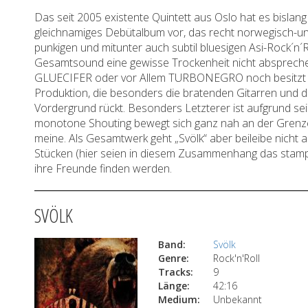
Das seit 2005 existente Quintett aus Oslo hat es bislan
gleichnamiges Debütalbum vor, das recht norwegisch-unt
punkigen und mitunter auch subtil bluesigen Asi-Rock´n´R
Gesamtsound eine gewisse Trockenheit nicht absprechen
GLUECIFER oder vor Allem TURBONEGRO noch besitzt man
Produktion, die besonders die bratenden Gitarren und d
Vordergrund rückt. Besonders Letzterer ist aufgrund 
monotone Shouting bewegt sich ganz nah an der Grenze z
meine. Als Gesamtwerk geht „Svölk“ aber beileibe nicht al
Stücken (hier seien in diesem Zusammenhang das stampfe
ihre Freunde finden werden.
SVÖLK
Band:
Svölk
Genre:
Rock'n'Roll
Tracks:
9
Länge:
42:16
Medium:
Unbekannt