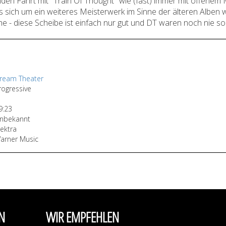
den Fahrt mit "Train Of Thought" wie (fast) immer mit offene
 sich um ein weiteres Meisterwerk im Sinne der älteren Alben 
he - diese Scheibe ist einfach nur gut und DT waren noch nie so
ream Theater
rogressive
9:23
nbekannt
lektra
arner Music
N
WIR EMPFEHLEN