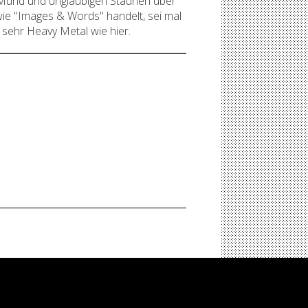
m Mund und ungläubigen Staunen über
wie "Images & Words" handelt, sei mal
 sehr Heavy Metal wie hier.