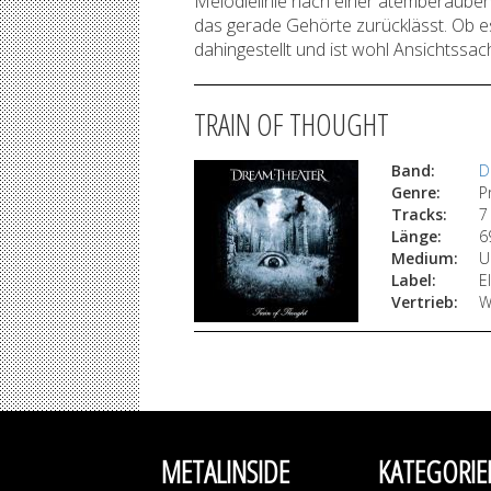
Melodielinie nach einer atemberauben
das gerade Gehörte zurücklässt. Ob es
dahingestellt und ist wohl Ansichtssac
TRAIN OF THOUGHT
Band:
D
Genre:
P
Tracks:
7
Länge:
6
Medium:
U
Label:
E
Vertrieb:
W
METALINSIDE
KATEGORIE