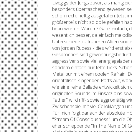
Livegigs der Jungs zuvor, als man gl
besonders überraschend gewesen sein d
schon recht heftig ausgefallen. Jetzt 
größtenteils nicht so dolle gefallen h
beantworten. Warum? Ganz einfach, di
wesentlich besser, da einfach melodisc
Unterschiede zu früheren Alben sind e
von Jordan Rudess - dies wird erst ab
Gesprochen sind gewöhnungsbedürftig
aggressiver sowie viel energiegeladene
sondern einfach nur fette Licks. Scho
Metal pur mit einem coolen Refrain. De
orientalisch klingenden Parts auf, wob
wie eine reine Ballade entwickelt sic
originellen Sounds im Einsatz ains so
Father" wird riff- sowie aggromäßig wie
Zwischenspiel mit viel Celloklängen u
Für mich folgt danach der absolute
"Stream Of Consciousness" um die Ohre
eher schleppende "In The Name Of Go