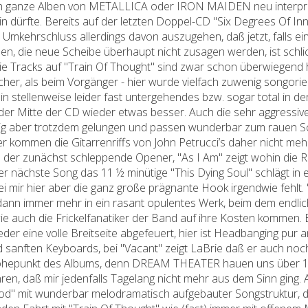
eich ganze Alben von METALLICA oder IRON MAIDEN neu interpret
ürfte. Bereits auf der letzten Doppel-CD "Six Degrees Of Inne
im Umkehrschluss allerdings davon auszugehen, daß jetzt, falls e
aben, die neue Scheibe überhaupt nicht zusagen werden, ist schl
e Tracks auf "Train Of Thought" sind zwar schon überwiegend 
her, als beim Vorgänger - hier wurde vielfach zuwenig songorien
in stellenweise leider fast untergehendes bzw. sogar total in 
 der Mitte der CD wieder etwas besser. Auch die sehr aggressiv
 aber trotzdem gelungen und passen wunderbar zum rauen Sou
r kommen die Gitarrenriffs von John Petrucci’s daher nicht mehr
n der zunächst schleppende Opener, "As I Am" zeigt wohin die Re
r nächste Song das 11 ½ minütige "This Dying Soul" schlägt in ei
ei mir hier aber die ganz große prägnante Hook irgendwie fehlt. 
h dann immer mehr in ein rasant opulentes Werk, beim dem endlic
wie auch die Frickelfanatiker der Band auf ihre Kosten kommen
der eine volle Breitseite abgefeuert, hier ist Headbanging pur a
nd sanften Keyboards, bei "Vacant" zeigt LaBrie daß er auch no
 Höhepunkt des Albums, denn DREAM THEATER hauen uns über 1
n, daß mir jedenfalls Tagelang nicht mehr aus dem Sinn ging. 
d" mit wunderbar melodramatisch aufgebauter Songstruktur, d