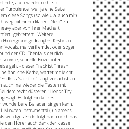
ierte, auch wieder nicht so
r Turbulence” war ja eine Seite
inem diese Songs (so wie u.a. auch mir)
ichtweg mit einem klaren "Nein" zu
heavy aber von ihrer Machart
tiert "gebrettert". Weitere
den Hintergrund gedrängtes Keyboard
en Vocals, mal verfremdet oder sogar
nd der CD. Ebenfalls deutlich
 so viele, schnelle Einzelnoten
ise geht - dieser Track ist Thrash
ne ähnliche Kerbe, wartet mit leicht
"Endless Sacrifice" fängt zunächst an
h auch mal wieder die Tasten mit
. Bei dem recht düsteren "Honor Thy
ngesagt. Es folgt ein kurzes
ch wunderbare Balladen singen kann.
1 Minuten Instrumental (!) Namens
Als würdiges Ende folgt dann noch das
ie den Hörer auch dank der klasse