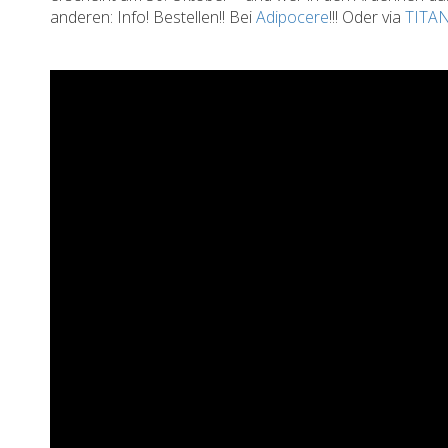
anderen: Info! Bestellen!! Bei
Adipocere
!!! Oder via
TITA