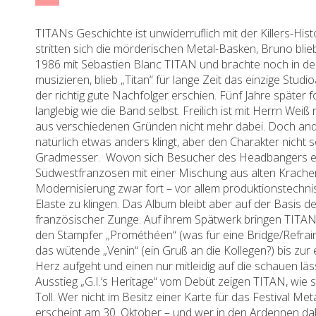
TITANs Geschichte ist unwiderruflich mit der Killers-His
stritten sich die mörderischen Metal-Basken, Bruno blie
1986 mit Sebastien Blanc TITAN und brachte noch in dem
musizieren, blieb „Titan“ für lange Zeit das einzige St
der richtig gute Nachfolger erschien. Fünf Jahre späte
langlebig wie die Band selbst. Freilich ist mit Herrn We
aus verschiedenen Gründen nicht mehr dabei. Doch ande
natürlich etwas anders klingt, aber den Charakter nicht
Gradmesser. Wovon sich Besucher des Headbangers ein
Südwestfranzosen mit einer Mischung aus alten Krache
Modernisierung zwar fort – vor allem produktionstechnis
Elaste zu klingen. Das Album bleibt aber auf der Basis
französischer Zunge. Auf ihrem Spätwerk bringen TITAN
den Stampfer „Prométhéen“ (was für eine Bridge/Refrain!)
das wütende „Venin“ (ein Gruß an die Kollegen?) bis zur
Herz aufgeht und einen nur mitleidig auf die schauen lä
Ausstieg „G.I.‘s Heritage“ vom Debüt zeigen TITAN, wie s
Toll. Wer nicht im Besitz einer Karte für das Festival Met
erscheint am 30. Oktober – und wer in den Ardennen dabe