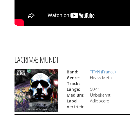
LACRIMÆ MUNDI
Band:
TITAN (France)
Genre:
Heavy Metal
Tracks:
Länge:
50:41
Medium:
Unbekannt
Label:
Adipocere
Vertrieb: