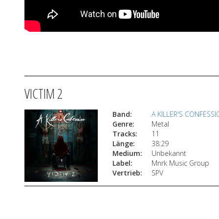
VICTIM 2
Band:
A KILLER'S CONFESS
Genre:
Metal
Tracks:
11
Länge:
38:29
Medium:
Unbekannt
Label:
Mnrk Music Group
Vertrieb:
SPV