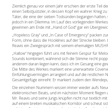
Ziemlich genau vor einem Jahr erschien der erste Teil 
einen Selbstjustizler, in dessen Kopf ein wahrer Krieg z
Täter, die eine der sieben Todsünden begangen hatten, s
jedoch in ein Dilemma. Im Lauf des vorliegenden Werke
gewinnen am Ende mit „Hand of God“ gar ein Übergewic
„Hopeless Gray“ und „In Case of Emergency“ packen zun
Form, ohne dass die Hooklines auf der Strecke bleiben. 
Reavis ein Zwiegespräch mit seinem ehemaligen MU
„Hallow“ hingegen führt uns mit feinem Gespür für Melod
Sounds kombiniert, während sich die Stimme recht popp
anderem daran liegen kann, dass ich im Gesang eine g
Die Mitte des Werkes markiert eine unerwartete Coverver
Einfühlungsvermögen arrangiert und auf die restlichen N
Gesamtgefüge einreiht. Er markiert zudem den Wendepunkt
Die einzelnen Nummern wissen immer wieder aufs Neue z
elektronischen Beats, und im nächsten Moment fliegen 
Mr. Reavis und seine Jungs knüpfen nicht nur textlich mit
auf einem breiten musikalischen Korridor und scheut sic