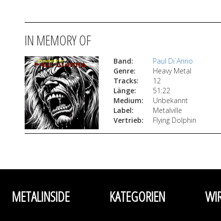
IN MEMORY OF
Band:
Paul Di´Anno
Genre:
Heavy Metal
Tracks:
12
Länge:
51:22
Medium:
Unbekannt
Label:
Metalville
Vertrieb:
Flying Dolphin
METALINSIDE
KATEGORIEN
WI