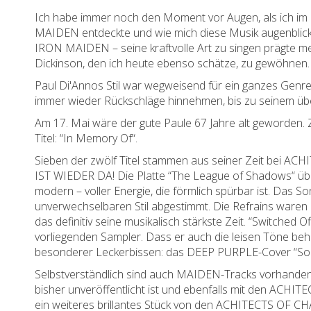
Ich habe immer noch den Moment vor Augen, als ich im z
MAIDEN entdeckte und wie mich diese Musik augenblickli
IRON MAIDEN – seine kraftvolle Art zu singen prägte 
Dickinson, den ich heute ebenso schätze, zu gewöhnen.
Paul Di'Annos Stil war wegweisend für ein ganzes Genre
immer wieder Rückschläge hinnehmen, bis zu seinem übe
Am 17. Mai wäre der gute Paule 67 Jahre alt geworden.
Titel: “In Memory Of“.
Sieben der zwölf Titel stammen aus seiner Zeit bei ACHI
IST WIEDER DA! Die Platte “The League of Shadows“ überr
modern – voller Energie, die förmlich spürbar ist. Das So
unverwechselbaren Stil abgestimmt. Die Refrains ware
das definitiv seine musikalisch stärkste Zeit. “Switched O
vorliegenden Sampler. Dass er auch die leisen Töne beh
besonderer Leckerbissen: das DEEP PURPLE-Cover “Soldi
Selbstverständlich sind auch MAIDEN-Tracks vorhanden. “
bisher unveröffentlicht ist und ebenfalls mit den ACHI
ein weiteres brillantes Stück von den ACHITECTS OF CHAOZ