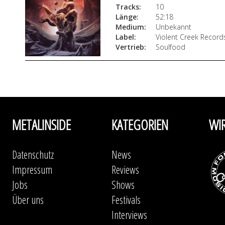
Tracks:
10
Länge:
52:18
Medium:
Unbekannt
Label:
Violent Creek Record
Vertrieb:
Soulfood
METALINSIDE
KATEGORIEN
WI
Datenschutz
News
Impressum
Reviews
Jobs
Shows
Über uns
Festivals
Interviews