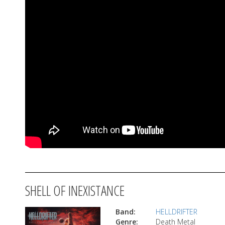
SHELL OF INEXISTANCE
Band:
HELLDRIFTER
Genre:
Death Metal