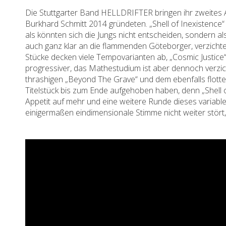
Die Stuttgarter Band HELLDRIFTER bringen ihr zweites 
Burkhard Schmitt 2014 gründeten. „Shell of Inexistence“
als könnten sich die Jungs nicht entscheiden, sondern a
auch ganz klar an die flammenden Göteborger, verzich
Stücke decken viele Tempovarianten ab, „Cosmic Justice“
progressiver, das Mathestudium ist aber dennoch verz
thrashigen „Beyond The Grave“ und dem ebenfalls flotte
Titelstück bis zum Ende aufgehoben haben, denn „Shell 
Appetit auf mehr und eine weitere Runde dieses variabl
einigermaßen eindimensionale Stimme nicht weiter stört