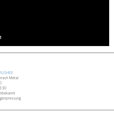
RUSHER
hrash Metal
0
3:30
nbekannt
igenpressung