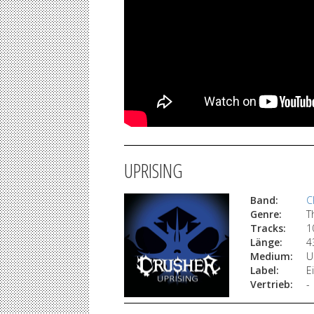
UPRISING
Band:
C
Genre:
T
Tracks:
1
Länge:
4
Medium:
U
Label:
E
Vertrieb:
-