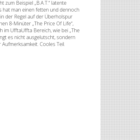
zum Beispiel „B.A.T.“ latente
us hat man einen fetten und dennoch
n der Regel auf der Überholspur
en 8-Minüter „The Price Of Life“,
im UfftaUffta Bereich, wie bei „The
ingt es nicht ausgelutscht, sondern
r Aufmerksamkeit. Cooles Teil.