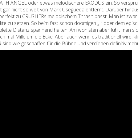
ATH ANGEL oder etwas melodischere EXODUS ein. So versprüht 
st gar nicht so weit von Mark Osegueda entfernt. Darüber hina
perfekt zu CRUSHERs melodischem Thrash passt. Man ist zwar i
te zu setzen. So beim fast schon doomigen „I“ oder dem episch
tte Distanz spannend halten. Am wohlsten aber fühlt man sich 
ch mal Mille um die Ecke. Aber auch wenn es traditionell wird, kl
sind wie geschaffen für die Bühne und verdienen definitiv meh