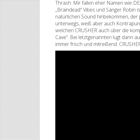
Thrash: Mir fallen eher Namen wie DE
„Braindead“ Vibes und Sänger Robin i
natürlichen Sound hinbekommen, der 
unterwegs, weiß aber auch Kontrapunk
welchen CRUSHER auch über die komple
Cave“. Bei letztgenannten lugt dann au
immer frisch und mitreißend. CRUSHER 