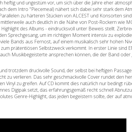
h heftig und ungestüm vor, um sich über die Jahre eher atmos
ch dem Intro "Piecemeal) nähert sich dabei sehr stark dem Atm
n, Parallelen zu härteren Stücken von ALCEST und Konsorten sind 
h mittlerweile auch deutlich in die Nähe von Post-Rockern wie 
 Highlight des Albums - eindrucksvoll unter Beweis stellt. Zerbrec
den Sprechgesang, um im richtigen Moment intensiv zu explodier
o viele Bands aus Fernost, auf einem musikalisch sehr hohen Ni
g zum prätentiösen Selbstzweck verkommt. In erster Linie sind
 auch Musikbegeisterte ansprechen können, die der Band oder g
und trotzdem druckvolle Sound, der selbst bei heftigen Passagen
icht zu verlieren. Das sehr geschmackvolle Cover rundet den h
en Vinyl zu greifen. Auf CD kommt dies natürlich nur bedingt rübe
 dünnes Digipak setzt, das erfahrungsgemäß recht schnell Abnut
olutes Genre-Highlight, das jeden begeistern sollte, der auf a