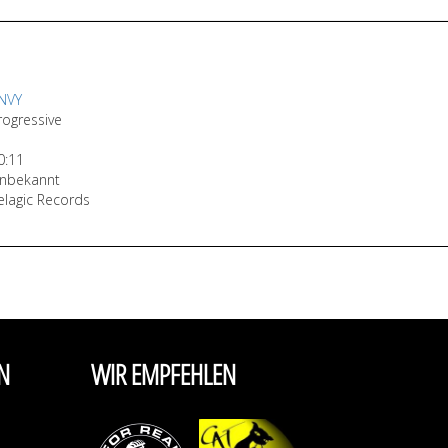
NVY
rogressive
0:11
nbekannt
elagic Records
N
WIR EMPFEHLEN