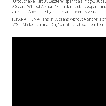
„Untouchable Part 3“. Letzterer spannt als Prog-Blau
„Oceans Without A Shore” kann derart überzeugen – mit 
zu träge). Aber das ist Jammern auf hohem Niveau.
Für ANATHEMA-Fans ist „Oceans Without A Shore“ sich
SYSTEMS kein „Einmal-Ding“ am Start hat, sondern hier z