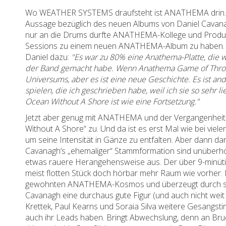
Wo WEATHER SYSTEMS draufsteht ist ANATHEMA drin. A
Aussage bezüglich des neuen Albums von Daniel Cavanag
nur an die Drums durfte ANATHEMA-Kollege und Produze
Sessions zu einem neuen ANATHEMA-Album zu haben. Alle
Daniel dazu:
"Es war zu 80% eine Anathema-Platte, die wir
der Band gemacht habe.
Wenn Anathema Game of Throne
Universums, aber es ist eine neue Geschichte. Es ist an
spielen, die ich geschrieben habe, weil ich sie so seh
Ocean Without A Shore ist wie eine Fortsetzung."
Jetzt aber genug mit ANATHEMA und der Vergangenhe
Without A Shore“ zu. Und da ist es erst Mal wie bei viel
um seine Intensität in Gänze zu entfalten. Aber dann da
Cavanagh’s „ehemaliger“ Stammformation sind unüberhör
etwas rauere Herangehensweise aus. Der über 9-minütige
meist flotten Stück doch hörbar mehr Raum wie vorher. 
gewohnten ANATHEMA-Kosmos und überzeugt durch songw
Cavanagh eine durchaus gute Figur (und auch nicht weit 
Krettek, Paul Kearns und Soraia Silva weitere Gesangst
auch ihr Leads haben. Bringt Abwechslung, denn an Brude