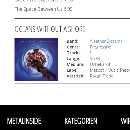
The Space Between Us 6:05
OCEANS WITHOUT A SHORE
Band:
Weather Systems
Genre:
Progressive
Tracks:
9
Länge:
56:33
Medium:
Unbekannt
Label:
Mascot / Music Theor
Vertrieb:
Rough Trade
METALINSIDE
KATEGORIEN
WI