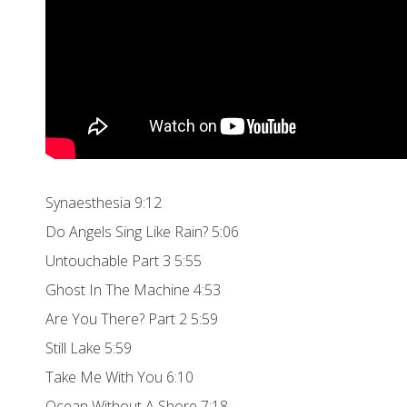
Synaesthesia 9:12
Do Angels Sing Like Rain? 5:06
Untouchable Part 3 5:55
Ghost In The Machine 4:53
Are You There? Part 2 5:59
Still Lake 5:59
Take Me With You 6:10
Ocean Without A Shore 7:18