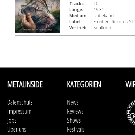
Tracks:
10
Länge:
49:34
Medium:
Unbekannt
Label:
Frontiers Records S.R.
Vertrieb:
Soulfood
METALINSIDE
KATEGORIEN
WI
Datenschutz
News
Impressum
Reviews
Jobs
Shows
Über uns
Festivals