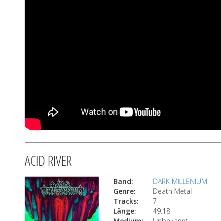
ACID RIVER
Band:
DARK MILLENIUM
Genre:
Death Metal
Tracks:
7
Länge:
49:18
Medium:
Unbekannt