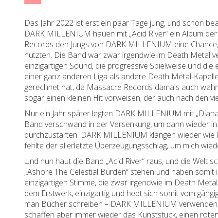
Das Jahr 2022 ist erst ein paar Tage jung, und schon be
DARK MILLENIUM hauen mit „Acid River“ ein Album der 
Records den Jungs von DARK MILLENIUM eine Chance, w
nutzten. Die Band war zwar irgendwie im Death Metal 
einzigartigen Sound, die progressive Spielweise und di
einer ganz anderen Liga als andere Death Metal-Kapelle
gerechnet hat, da Massacre Records damals auch wahnsi
sogar einen kleinen Hit vorweisen, der auch nach den viel
Nur ein Jahr später legten DARK MILLENIUM mit „Diana R
Band verschwand in der Versenkung, um dann wieder in 
durchzustarten. DARK MILLENIUM klangen wieder wie D
fehlte der allerletzte Überzeugungsschlag, um mich wied
Und nun haut die Band „Acid River“ raus, und die Welt sc
„Ashore The Celestial Burden“ stehen und haben somit in
einzigartigen Stimme, die zwar irgendwie im Death Metal 
dem Erstwerk, einzigartig und hebt sich somit vom gängi
man Bücher schreiben – DARK MILLENIUM verwenden in nu
schaffen aber immer wieder das Kunststück, einen rot