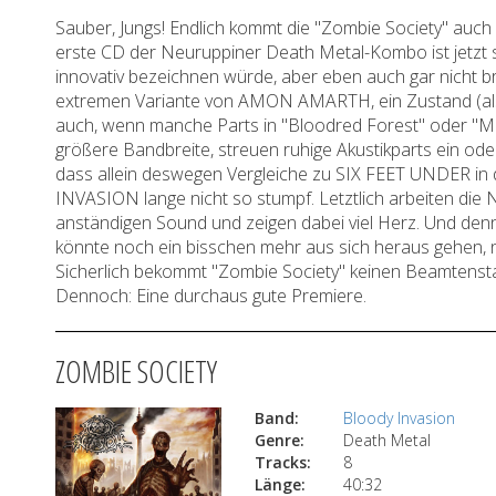
Sauber, Jungs! Endlich kommt die "Zombie Society" auch 
erste CD der Neuruppiner Death Metal-Kombo ist jetzt s
innovativ bezeichnen würde, aber eben auch gar nicht bra
extremen Variante von AMON AMARTH, ein Zustand (also
auch, wenn manche Parts in "Bloodred Forest" oder "M
größere Bandbreite, streuen ruhige Akustikparts ein ode
dass allein deswegen Vergleiche zu SIX FEET UNDER i
INVASION lange nicht so stumpf. Letztlich arbeiten die
anständigen Sound und zeigen dabei viel Herz. Und de
könnte noch ein bisschen mehr aus sich heraus gehen, n
Sicherlich bekommt "Zombie Society" keinen Beamtenst
Dennoch: Eine durchaus gute Premiere.
ZOMBIE SOCIETY
Band:
Bloody Invasion
Genre:
Death Metal
Tracks:
8
Länge:
40:32