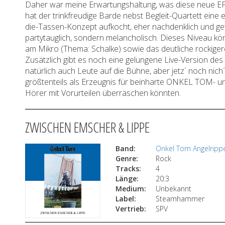
Daher war meine Erwartungshaltung, was diese neue EP b
hat der trinkfreudige Barde nebst Begleit-Quartett eine
die-Tassen-Konzept aufkocht, eher nachdenklich und getr
partytauglich, sondern melancholisch. Dieses Niveau 
am Mikro (Thema: Schalke) sowie das deutliche rockigere,
Zusätzlich gibt es noch eine gelungene Live-Version des 
natürlich auch Leute auf die Bühne, aber jetz´ noch nich
größtenteils als Erzeugnis für beinharte ONKEL TOM- 
Hörer mit Vorurteilen überraschen könnten.
ZWISCHEN EMSCHER & LIPPE
Band:
Onkel Tom Angelripp
Genre:
Rock
Tracks:
4
Länge:
20:3
Medium:
Unbekannt
Label:
Steamhammer
Vertrieb:
SPV