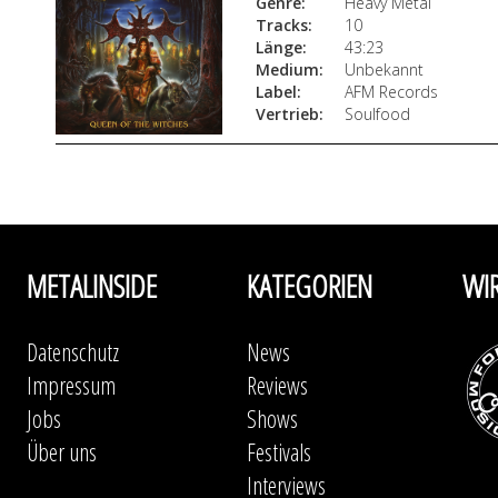
Genre:
Heavy Metal
Tracks:
10
Länge:
43:23
Medium:
Unbekannt
Label:
AFM Records
Vertrieb:
Soulfood
METALINSIDE
KATEGORIEN
WI
Datenschutz
News
Impressum
Reviews
Jobs
Shows
Über uns
Festivals
Interviews