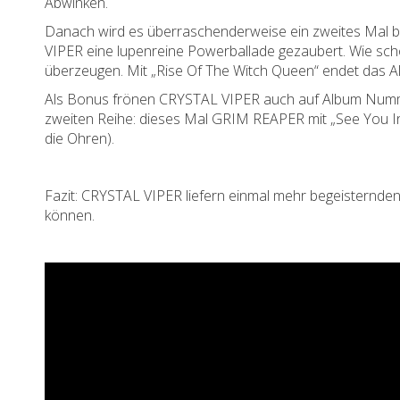
Abwinken.
Danach wird es überraschenderweise ein zweites Mal b
VIPER eine lupenreine Powerballade gezaubert. Wie scho
überzeugen. Mit „Rise Of The Witch Queen“ endet das Al
Als Bonus frönen CRYSTAL VIPER auch auf Album Numme
zweiten Reihe: dieses Mal GRIM REAPER mit „See You In
die Ohren).
Fazit: CRYSTAL VIPER liefern einmal mehr begeisternden
können.