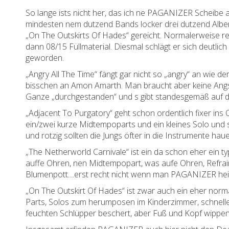
So lange ists nicht her, das ich ne PAGANIZER Scheibe a
mindesten nem dutzend Bands locker drei dutzend Alben 
„On The Outskirts Of Hades“ gereicht. Normalerweise rei
dann 08/15 Füllmaterial. Diesmal schlägt er sich deutli
geworden.
„Angry All The Time“ fängt gar nicht so „angry“ an wie de
bisschen an Amon Amarth. Man braucht aber keine Angs
Ganze „durchgestanden“ und s gibt standesgemäß auf d
„Adjacent To Purgatory“ geht schon ordentlich fixer ins
ein/zwei kurze Midtempoparts und ein kleines Solo und
und rotzig sollten die Jungs öfter in die Instrumente hau
„The Netherworld Carnivale“ ist ein da schon eher ein 
auffe Ohren, nen Midtempopart, was aufe Ohren, Refrain,
Blumenpott....erst recht nicht wenn man PAGANIZER hei
„On The Outskirt Of Hades“ ist zwar auch ein eher no
Parts, Solos zum herumposen im Kinderzimmer, schnelle
feuchten Schlüpper beschert, aber Fuß und Kopf wippen mi