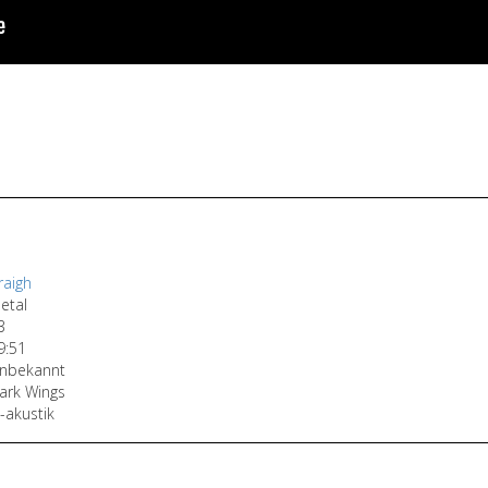
raigh
etal
3
9:51
nbekannt
ark Wings
n-akustik