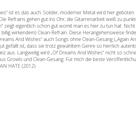
es“ ist es das auch. Solider, moderner Metal wird hier gebote
ie Refrains gehen gut ins Ohr, die Gitarrenarbeit weiß zu pu
zeigt eigentlich schon gut womit man es hier zu tun hat: Nicht 
billig wirkendem) Clean-Refrain. Diese Herangehensweise findet
f Dreams And Wishes“ auch Songs ohne Clean-Gesang („Again And
fällt ist, dass sie trotz gewähltem Genre so herrlich autentisch 
iz aus. Langweilig wird „Of Dreams And Wishes“ nicht so schnel
ix aus Growls und Clean-Gesang. Für mich die beste Veröffentlic
HAN HATE (2012).