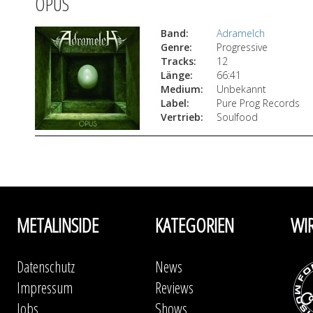
OPUS
Band:
Adramelch
Genre:
Progressive
Tracks:
12
Länge:
66:41
Medium:
Unbekannt
Label:
Pure Prog Records
Vertrieb:
Soulfood
METALINSIDE
KATEGORIEN
WI
Datenschutz
News
Impressum
Reviews
Jobs
Shows