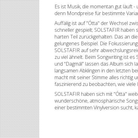
Es ist Musik, die momentan gut läuft -
denn Mondpreise für bestimmte Varian
Auffälig ist auf "Ótta" der Wechsel z
schneller gespielt; SOLSTAFIR haben s
harten Teil zurückgehalten. Das an di
gelungenes Beispiel. Die Fokussierun
SOLSTAFIR auf sehr abwechslungsreiche
zu viel ähnelt. Beim Songwriting ist 
und “Dagmál” lassen das Album sich la
langsamen Abklingen in den letzten b
macht mit seiner Stimme alles richtig u
faszinierend zu beobachten, wie viele
SOLSTAFIR haben sich mit "Ótta" weite
wunderschöne, atmosphärische Songs, 
einer bestimmten Vinylversion sucht, k