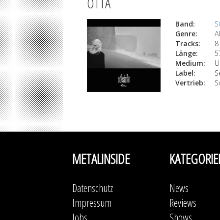
ÓTTA
Band:
S
Genre:
A
Tracks:
8
Länge:
5
Medium:
U
Label:
S
Vertrieb:
S
METALINSIDE
KATEGORIE
Datenschutz
News
Impressum
Reviews
Jobs
Shows