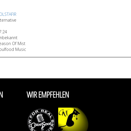
OLSTAFIR
lternative
7:24
nbekannt
eason Of Mist
oulfood Music
N
WIR EMPFEHLEN