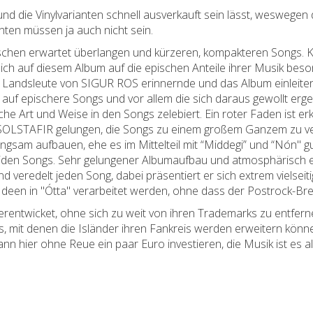
 und die Vinylvarianten schnell ausverkauft sein lässt, weswegen
ten müssen ja auch nicht sein.
wischen erwartet überlangen und kürzeren, kompakteren Songs. K
ich auf diesem Album auf die epischen Anteile ihrer Musik bes
e Landsleute von SIGUR ROS erinnernde und das Album einleitend
g auf epischere Songs und vor allem die sich daraus gewollt e
 Art und Weise in den Songs zelebiert. Ein roter Faden ist er
es SOLSTAFIR gelungen, die Songs zu einem großem Ganzem zu verb
ngsam aufbauen, ehe es im Mittelteil mit “Middegi” und “Nón" gu
eiden Songs. Sehr gelungener Albumaufbau und atmosphärisch e
nd veredelt jeden Song, dabei präsentiert er sich extrem vielseit
 Ideen in "Ótta" verarbeitet werden, ohne dass der Postrock-B
rentwicket, ohne sich zu weit von ihren Trademarks zu entfern
mit denen die Isländer ihren Fankreis werden erweitern könne
ann hier ohne Reue ein paar Euro investieren, die Musik ist es al