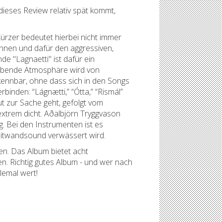
 dieses Review relativ spät kommt,
ürzer bedeutet hierbei nicht immer
onnen und dafür den aggressiven,
e "Lagnaetti" ist dafür ein
rgebende Atmosphäre wird von
kennbar, ohne dass sich in den Songs
inden: “Lágnætti,” “Ótta,” “Rismál”
t zur Sache geht, gefolgt vom
xtrem dicht. Aðalbjörn Tryggvason
ig. Bei den Instrumenten ist es
reitwandsound verwässert wird.
en. Das Album bietet acht
n. Richtig gutes Album - und wer nach
lemal wert!