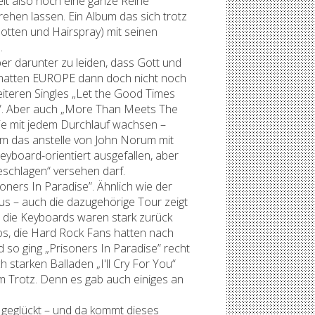
elt also noch eine ganze Reihe
rehen lassen. Ein Album das sich trotz
otten und Hairspray) mit seinen
.
er darunter zu leiden, dass Gott und
m hatten EUROPE dann doch nicht noch
eiteren Singles „Let the Good Times
t”. Aber auch „More Than Meets The
ie mit jedem Durchlauf wachsen –
um das anstelle von John Norum mit
eyboard-orientiert ausgefallen, aber
eschlagen“ versehen darf.
oners In Paradise”. Ähnlich wie der
aus – auch die dazugehörige Tour zeigt
 die Keyboards waren stark zurück
s, die Hard Rock Fans hatten nach
 so ging „Prisoners In Paradise” recht
starken Balladen „I'll Cry For You“
m Trotz. Denn es gab auch einiges an
geglückt – und da kommt dieses