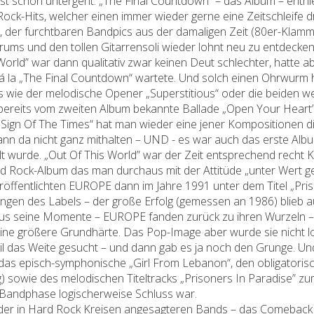
ast schon untergeht. „The Final Countdown“ – das Album – enthi
Rock-Hits, welcher einen immer wieder gerne eine Zeitschleife d
, der furchtbaren Bandpics aus der damaligen Zeit (80er-Klamm
ums und den tollen Gitarrensoli wieder lohnt neu zu entdecken
orld” war dann qualitativ zwar keinen Deut schlechter, hatte ab
r á la „The Final Countdown“ wartete. Und solch einen Ohrwur
gs wie der melodische Opener „Superstitious“ oder die beiden w
 bereits vom zweiten Album bekannte Ballade „Open Your Hear
„Sign Of The Times“ hat man wieder eine jener Kompositionen d
ann da nicht ganz mithalten – UND - es war auch das erste Alb
lt wurde. „Out Of This World” war der Zeit entsprechend recht K
rd Rock-Album das man durchaus mit der Attitüde „unter Wert g
röffentlichten EUROPE dann im Jahre 1991 unter dem Titel „Pris
tungen des Labels – der große Erfolg (gemessen an 1986) blieb 
haus seine Momente – EUROPE fanden zurück zu ihren Wurzeln –
ne größere Grundhärte. Das Pop-Image aber wurde sie nicht lo
l das Weite gesucht – und dann gab es ja noch den Grunge. Und
das episch-symphonische „Girl From Lebanon“, den obligatorisch 
 sowie des melodischen Titeltracks „Prisoners In Paradise” zu
te Bandphase logischerweise Schluss war.
der in Hard Rock Kreisen angesagteren Bands – das Comeback 