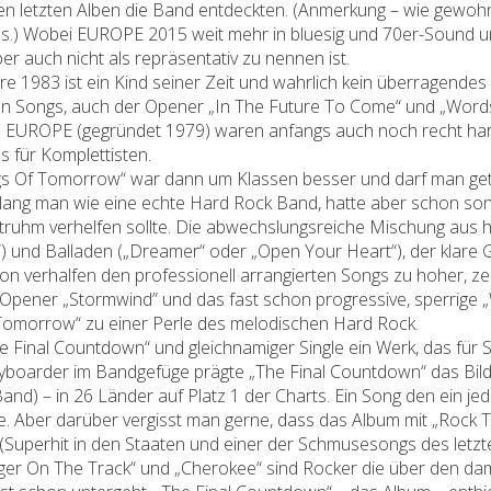
en letzten Alben die Band entdeckten. (Anmerkung – wie gewoh
.) Wobei EUROPE 2015 weit mehr in bluesig und 70er-Sound unt
er auch nicht als repräsentativ zu nennen ist.
re 1983 ist ein Kind seiner Zeit und wahrlich kein überragende
guten Songs, auch der Opener „In The Future To Come“ und „Words
. EUROPE (gegründet 1979) waren anfangs auch noch recht har
s für Komplettisten.
ngs Of Tomorrow“ war dann um Klassen besser und darf man ge
lang man wie eine echte Hard Rock Band, hatte aber schon son
truhm verhelfen sollte. Die abwechslungsreiche Mischung aus 
”) und Balladen („Dreamer“ oder „Open Your Heart“), der klare G
on verhalfen den professionell arrangierten Songs zu hoher, ze
e Opener „Stormwind” und das fast schon progressive, sperrig
omorrow“ zu einer Perle des melodischen Hard Rock.
e Final Countdown“ und gleichnamiger Single ein Werk, das für
eyboarder im Bandgefüge prägte „The Final Countdown“ das Bil
and) – in 26 Länder auf Platz 1 der Charts. Ein Song den ein je
 Aber darüber vergisst man gerne, dass das Album mit „Rock Th
 (Superhit in den Staaten und einer der Schmusesongs des letzt
er On The Track“ und „Cherokee“ sind Rocker die über den dam