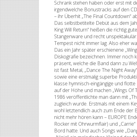
Schrank stehen haben oder erst mit d
irgendwelche Bonustracks auf den CDs
– ihr Überhit „The Final Countdown“ ab
Das selbstbetitelte Debüt aus dem Jah
King Will Return“ heißen die richtig 
Stangenware und recht unspektakulär
Tempest nicht immer lag. Also eher wa
Das ein Jahr später erschienene „Wi
Diskografie bezeichnen. Immer noch k
präsent, welche die Band dann zu Wel
ist fast Metal, „Dance The Night Away
sowie eine erstmalig superbe Produkti
klasse hymnisch-eingängige und flott
auf der Höhe und machen „Wings Of T
1986 veröffentlichte man dann mit „Th
zugleich wurde. Erstmals mit einem K
wohl letztendlich auch zum Ende der B
nicht mehr hören kann – EUROPE Ende.
Rocker mit Ohrwurmflair) und „Carrie“
Bord hatte. Und auch Songs wie „Dang