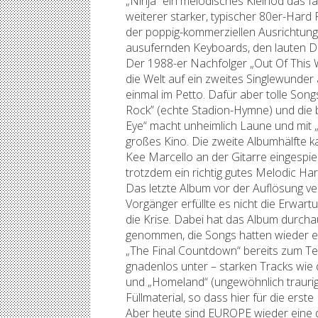
„Ninja“ ein melodisches Kleinod das f
weiterer starker, typischer 80er-Hard 
der poppig-kommerziellen Ausrichtung
ausufernden Keyboards, den lauten Dr
Der 1988-er Nachfolger „Out Of This W
die Welt auf ein zweites Singlewunde
einmal im Petto. Dafür aber tolle Son
Rock” (echte Stadion-Hymne) und die
Eye“ macht unheimlich Laune und mit 
großes Kino. Die zweite Albumhälfte k
Kee Marcello an der Gitarre eingespie
trotzdem ein richtig gutes Melodic Ha
Das letzte Album vor der Auflösung ve
Vorgänger erfüllte es nicht die Erwar
die Krise. Dabei hat das Album durc
genommen, die Songs hatten wieder ei
„The Final Countdown“ bereits zum Tei
gnadenlos unter – starken Tracks wie 
und „Homeland“ (ungewöhnlich traurig)
Füllmaterial, so dass hier für die ers
Aber heute sind EUROPE wieder eine 