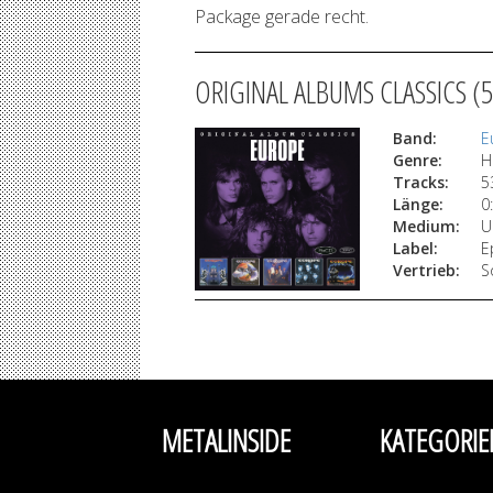
Package gerade recht.
ORIGINAL ALBUMS CLASSICS (
Band:
E
Genre:
H
Tracks:
5
Länge:
0
Medium:
U
Label:
E
Vertrieb:
S
METALINSIDE
KATEGORIE