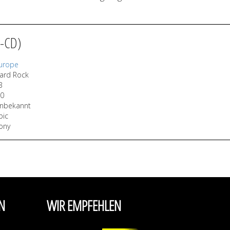
5-CD)
urope
ard Rock
3
:0
nbekannt
pic
ony
N
WIR EMPFEHLEN