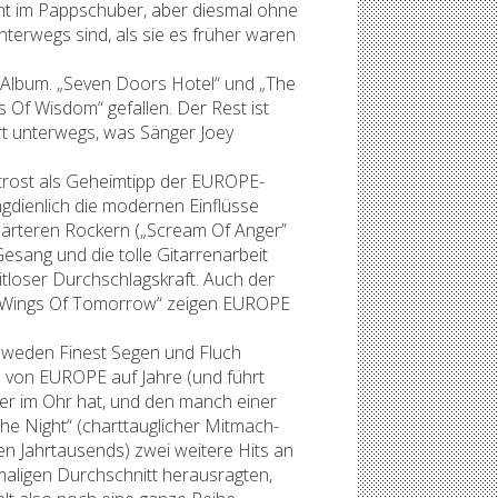
nt im Pappschuber, aber diesmal ohne
erwegs sind, als sie es früher waren
s Album. „Seven Doors Hotel“ und „The
 Of Wisdom“ gefallen. Der Rest ist
t unterwegs, was Sänger Joey
trost als Geheimtipp der EUROPE-
gdienlich die modernen Einflüsse
härteren Rockern („Scream Of Anger”
esang und die tolle Gitarrenarbeit
itloser Durchschlagskraft. Auch der
e „Wings Of Tomorrow“ zeigen EUROPE
 Sweden Finest Segen und Fluch
d von EUROPE auf Jahre (und führt
der im Ohr hat, und den manch einer
e Night“ (charttauglicher Mitmach-
en Jahrtausends) zwei weitere Hits an
aligen Durchschnitt herausragten,