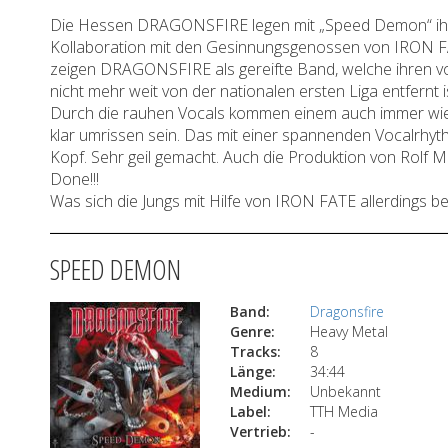
Die Hessen DRAGONSFIRE legen mit „Speed Demon“ ihre v
Kollaboration mit den Gesinnungsgenossen von IRON FAT
zeigen DRAGONSFIRE als gereifte Band, welche ihren vor
nicht mehr weit von der nationalen ersten Liga entfern
Durch die rauhen Vocals kommen einem auch immer wi
klar umrissen sein. Das mit einer spannenden Vocalrhyt
Kopf. Sehr geil gemacht. Auch die Produktion von Rol
Done!!!
Was sich die Jungs mit Hilfe von IRON FATE allerdings bei
SPEED DEMON
Band:
Dragonsfire
Genre:
Heavy Metal
Tracks:
8
Länge:
34:44
Medium:
Unbekannt
Label:
TTH Media
Vertrieb:
-