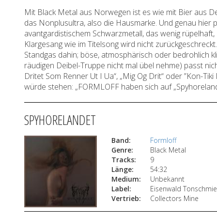
Mit Black Metal aus Norwegen ist es wie mit Bier aus 
das Nonplusultra, also die Hausmarke. Und genau hier
avantgardistischem Schwarzmetall, das wenig rüpelhaft,
Klargesang wie im Titelsong wird nicht zurückgeschreckt
Standgas dahin; böse, atmosphärisch oder bedrohlich kl
räudigen Deibel-Truppe nicht mal übel nehme) passt nich
Dritet Som Renner Ut I Ua“, „Mig Og Drit“ oder ”Kon-Ti
würde stehen: „FORMLOFF haben sich auf „Spyhoreland
SPYHORELANDET
Band:
Formloff
Genre:
Black Metal
Tracks:
9
Länge:
54:32
Medium:
Unbekannt
Label:
Eisenwald Tonschmi
Vertrieb:
Collectors Mine