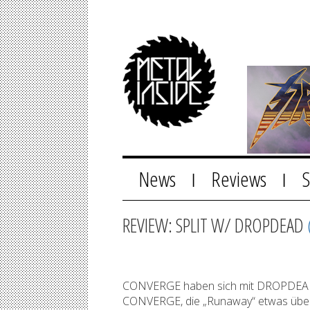
News
Reviews
|
|
REVIEW: SPLIT W/ DROPDEAD
CONVERGE haben sich mit DROPDEAD fü
CONVERGE, die „Runaway“ etwas über zw