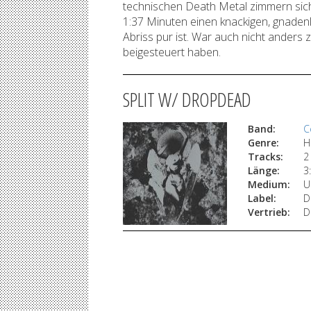
technischen Death Metal zimmern sic
1:37 Minuten einen knackigen, gnaden
Abriss pur ist. War auch nicht anders
beigesteuert haben.
SPLIT W/ DROPDEAD
Band:
C
Genre:
H
Tracks:
2
Länge:
3
Medium:
U
Label:
D
Vertrieb:
D