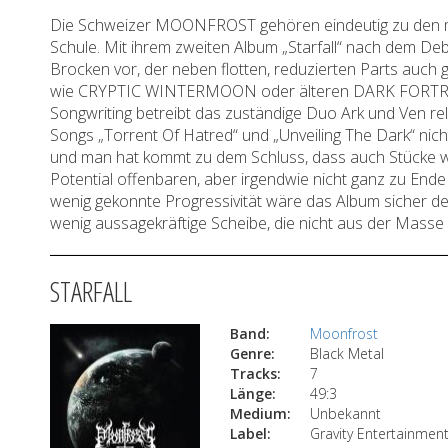
Die Schweizer MOONFROST gehören eindeutig zu den me
Schule. Mit ihrem zweiten Album „Starfall“ nach dem De
Brocken vor, der neben flotten, reduzierten Parts auch
wie CRYPTIC WINTERMOON oder älteren DARK FORTRESS s
Songwriting betreibt das zuständige Duo Ark und Ven r
Songs „Torrent Of Hatred“ und „Unveiling The Dark“ nich
und man hat kommt zu dem Schluss, dass auch Stücke wi
Potential offenbaren, aber irgendwie nicht ganz zu Ende
wenig gekonnte Progressivität wäre das Album sicher deu
wenig aussagekräftige Scheibe, die nicht aus der Masse 
STARFALL
Band:
Moonfrost
Genre:
Black Metal
Tracks:
7
Länge:
49:3
Medium:
Unbekannt
Label:
Gravity Entertainmen