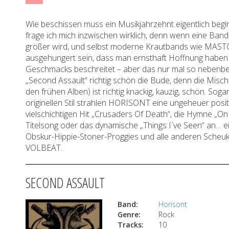
Wie beschissen muss ein Musikjahrzehnt eigentlich begin
frage ich mich inzwischen wirklich, denn wenn eine Ba
größer wird, und selbst moderne Krautbands wie MA
ausgehungert sein, dass man ernsthaft Hoffnung hab
Geschmacks beschreitet – aber das nur mal so nebenb
„Second Assault“ richtig schön die Bude, denn die Misc
den frühen Alben) ist richtig knackig, kauzig, schön. 
originellen Stil strahlen HORISONT eine ungeheuer posi
vielschichtigen Hit „Crusaders Of Death“, die Hymne „
Titelsong oder das dynamische „Things I´ve Seen“ an… e
Obskur-Hippie-Stoner-Proggies und alle anderen Scheuk
VOLBEAT.
SECOND ASSAULT
Band:
Horisont
Genre:
Rock
Tracks:
10