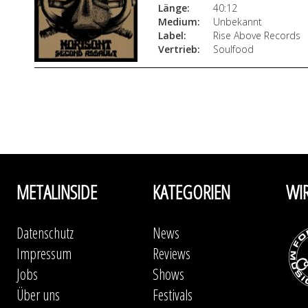
Länge:
40:12
Medium:
Unbekannt
Label:
Rise Above Records
Vertrieb:
Soulfood
METALINSIDE
KATEGORIEN
WI
Datenschutz
News
Impressum
Reviews
Jobs
Shows
Über uns
Festivals