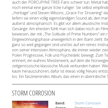
auch der PORCUPINE TREE-Fans schwer tun. Metal haben j
noch einmal eine ganze Ecke ruhiger. Sie selbst empfind
„Heritage“ und Steven Wilsons „Grace For Drowning“ da
liefern sie einen völlig eigenständigen Sound ab, den ma
äußerst atmosphärisch. Es gibt vor allem akustische In
Gesänge. Am ehesten fühlt man sich dabei noch an Film
bewiesen, der mit „The Solitude of Prime Numbers“ ein 
Eingewöhnungsphase unweigerlich in den Bann zieht. B
ganz so weit gegangen sind und bis auf ein reines Instr
von seiner intensiven Atmosphäre, die immer wieder zwi
Polen Progressive, Folk und Psychedelic bewegt. Zum T
erinnert, ein wahres Meisterwerk, auf dem die Norweger
zeitgenössische klassische Musik verbunden haben. W
kaum herauszuhören, dafür ist etwas völlig Neues entst
los. Ein faszinierendes Album, das einen in überirdische
STORM CORROSION
Band:
Storm Corrosion
Genre:
Progressive