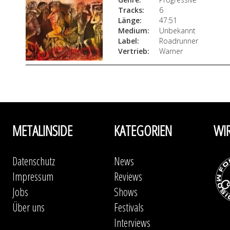
Tracks:
6
Länge:
47:51
Medium:
Unbekannt
Label:
Roadrunner
Vertrieb:
Warner
METALINSIDE
KATEGORIEN
WI
Datenschutz
News
Impressum
Reviews
Jobs
Shows
Über uns
Festivals
Interviews