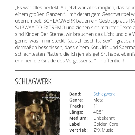
„Es war alles perfekt. Ab jetzt war alles möglich, das spür
einem großen Ganzen.“… mit derartigem Geschwurbel wi
überrumpelt. SCHLAGWERK bauen ein Gestrüpp aus RAM
SUBWAY TO EXTREMO und ziehen sich mitunter Texte aus 
sind Kinder Der Sterne, wir brauchen das Licht und die W
gerne, was in mir steckt“ (aus „Fleisch Ist Sex“ – grausa
dermaßen beschissen, dass einem Kot, Urin und Sperma g
schlechtesten Platten, die ich jemals gehört habe, ebe
er ihnen die Gnade des Vergessens…“ – hoffentlich!
SCHLAGWERK
Band:
Schlagwerk
Genre:
Metal
Tracks:
11
Länge:
40:51
Medium:
Unbekannt
Label:
Golden Core
Vertrieb:
ZYX Music