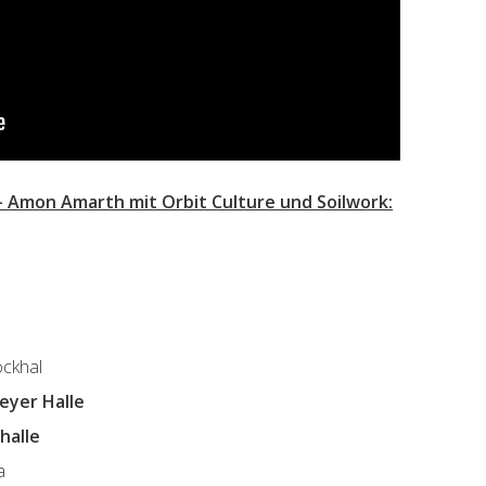
– Amon Amarth mit Orbit Culture und Soilwork:
ockhal
leyer Halle
halle
a