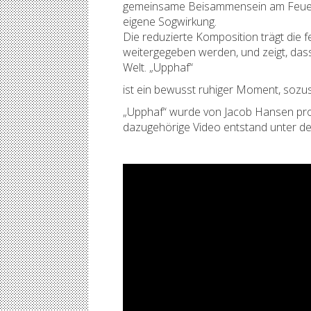
gemeinsame Beisammensein am Feuer e
eigene Sogwirkung.
Die reduzierte Komposition trägt die f
weitergegeben werden, und zeigt, dass
Welt. „Upphaf“
ist ein bewusst ruhiger Moment, soz
„Upphaf“ wurde von Jacob Hansen prod
dazugehörige Video entstand unter d