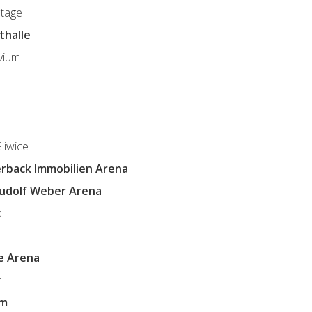
stage
thalle
vium
liwice
terback Immobilien Arena
Rudolf Weber Arena
a
e Arena
m
om