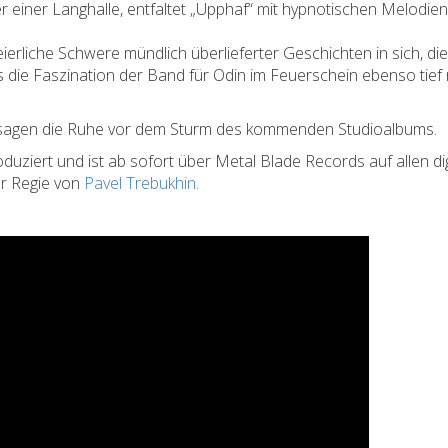
iner Langhalle, entfaltet „Upphaf“ mit hypnotischen Melodie
eierliche Schwere mündlich überlieferter Geschichten in sich, die
 die Faszination der Band für Odin im Feuerschein ebenso tief
usagen die Ruhe vor dem Sturm des kommenden Studioalbums.
uziert und ist ab sofort über Meta
l Blade Records auf allen di
er Regie von
Pavel Trebukhin
.