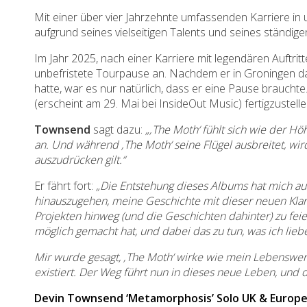
Mit einer über vier Jahrzehnte umfassenden Karriere in
aufgrund seines vielseitigen Talents und seines ständig
Im Jahr 2025, nach einer Karriere mit legendären Auftri
unbefristete Tourpause an. Nachdem er in Groningen das
hatte, war es nur natürlich, dass er eine Pause brauc
(erscheint am 29. Mai bei InsideOut Music) fertigzustell
Townsend
sagt dazu:
„‚The Moth‘ fühlt sich wie der H
an. Und während ‚The Moth‘ seine Flügel ausbreitet, wir
auszudrücken gilt.“
Er fährt fort:
„Die Entstehung dieses Albums hat mich au
hinauszugehen, meine Geschichte mit dieser neuen Klarh
Projekten hinweg (und die Geschichten dahinter) zu feier
möglich gemacht hat, und dabei das zu tun, was ich lieb
Mir wurde gesagt, ‚The Moth‘ wirke wie mein
Lebenswer
existiert. Der Weg führt nun in dieses neue Leben, und 
Devin Townsend ‘Metamorphosis’ Solo UK & Europ