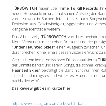
TÜRBÖWITCH
haben über
Time To Kill Records
ihr
neuen Höhepunkt im unaufhaltsamen Aufstieg der Band 
vorne sowohl in Sachen Intensität als auch Songwrit
Explosion aus Geschwindigkeit, Aggression und Atmosp
klangliche Identität erweitern.
Das Album zeigt
TÜRBÖWITCH
von ihrer beeindrucken
Note. Verwurzelt in der rohen Brutalität und der pu
"Under Haunted Skies"
einen Ausgleich zwischen Ch
durchbrechen, ohne jemals dessen viszerale Wucht zu 
Getreu ihrem kompromisslosen Ethos kanalisieren
TÜR
der Unmittelbarkeit und liefern Songs, die schnell, dre
Haunted Skies"
bekräftigt die Band nicht nur ihren R
ihr bisher stimmigstes und wildestes Material: einen 
nachhallen wird".
Das Review gibt es in Kürze hier!
https://www.instagram.com/turbowitch_band