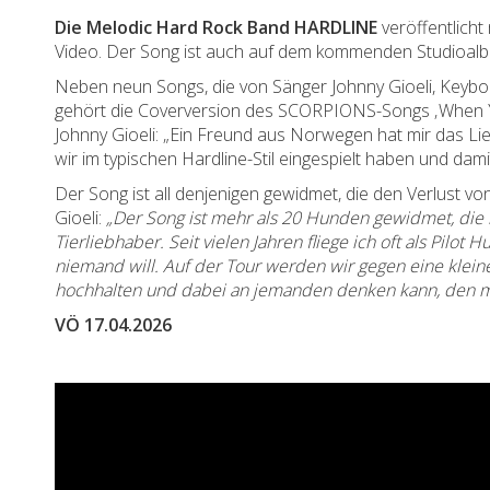
Die Melodic Hard Rock Band HARDLINE
veröffentlicht
Video. Der Song ist auch auf dem kommenden Studioa
Neben neun Songs, die von Sänger Johnny Gioeli, Keyboa
gehört die Coverversion des SCORPIONS-Songs ‚When Yo
Johnny Gioeli: „Ein Freund aus Norwegen hat mir das Lied 
wir im typischen Hardline-Stil eingespielt haben und da
Der Song ist all denjenigen gewidmet, die den Verlust 
Gioeli:
„Der Song ist mehr als 20 Hunden gewidmet, die 
Tierliebhaber. Seit vielen Jahren fliege ich oft als Pilo
niemand will. Auf der Tour werden wir gegen eine klei
hochhalten und dabei an jemanden denken kann, den ma
VÖ 17.04.2026