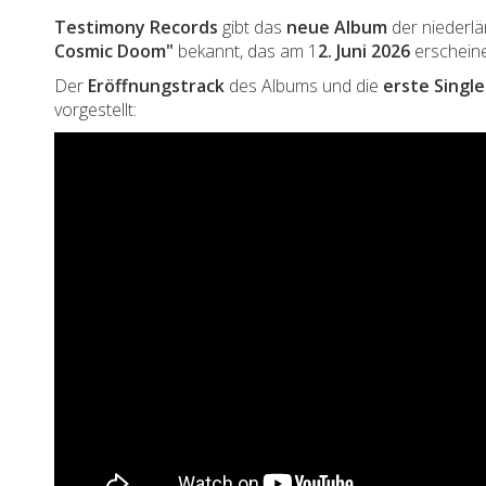
Testimony Records
gibt das
neue Album
der niederl
Cosmic Doom"
bekannt, das am 1
2. Juni 2026
erscheine
Der
Eröffnungstrack
des Albums und die
erste Single
vorgestellt: