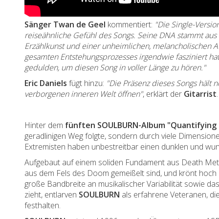
Sänger Twan de Geel
kommentiert:
"Die Single-Versio
reiseähnliche Gefühl des Songs. Seine DNA stammt au
Erzählkunst und einer unheimlichen, melancholischen 
gesamten Entstehungsprozesses irgendwie fasziniert ha
gedulden, um diesen Song in voller Länge zu hören."
Eric Daniels
fügt hinzu:
"Die Präsenz dieses Songs hält n
verborgenen inneren Welt öffnen"
, erklärt der
Gitarrist
Hinter dem
fünften SOULBURN-Album "Quantifying
geradlinigen Weg folgte, sondern durch viele Dimension
Extremisten haben unbestreitbar einen dunklen und wu
Aufgebaut auf einem soliden Fundament aus Death Meta
aus dem Fels des Doom gemeißelt sind, und krönt hoch a
große Bandbreite an musikalischer Variabilität sowie das
zieht, entlarven
SOULBURN
als erfahrene Veteranen, di
festhalten.