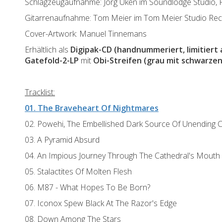
Schlagzeugaufnahme: Jörg Uken im Soundlodge Studio,
Gitarrenaufnahme: Tom Meier im Tom Meier Studio Rec
Cover-Artwork: Manuel Tinnemans
Erhältlich als
Digipak-CD (handnummeriert, limitiert 
Gatefold-2-LP
mit
Obi-Streifen (grau mit schwarzen 
Tracklist:
01. The Braveheart Of Nightmares
02. Powehi, The Embellished Dark Source Of Unending C
03. A Pyramid Absurd
04. An Impious Journey Through The Cathedral's Mouth
05. Stalactites Of Molten Flesh
06. M87 - What Hopes To Be Born?
07. Iconox Spew Black At The Razor's Edge
08. Down Among The Stars