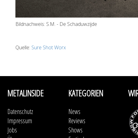
Bildnachweis: S.M. - De Schaduwzijde
Quelle:
Sure Shot Worx
METALINSIDE
KATEGORIEN
WI
Datenschutz
News
Impressum
Reviews
Jobs
Shows