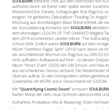
SOULBURN
entstand 1996 aus den Überresten von ASPH
auflösten, bevor sie früher oder später wieder zusammen
Mastermind Eric Daniels, Schlagzeuger Bob Bagchus 
einigten. Ihr gefeiertes Debütalbum "Feeding On Angels" 
Mischung aus doomlastigem Black Metal enthielt, die sie
der Konsolidierung formierte sich
SOULBURN
allmählic
dem ehemaligen LEGION OF THE DAMNED-Mitglied Twan va
dem 2014 erschienenen zweiten Album "The Suffocating Da
School-Ethik. Endlich waren
SOULBURN
auf dem richtige
Album "Earthless Pagan Spirit" (2016) nach, bevor sie 
der anschließende Wechsel von Bagchus zu GRACELSSS-
nicht aufhalten. Aufbauend auf ihrer - zu diesem Zeitpu
Album "Noa's D'ark" (2020) den Old School- und Raw-Aspe
aus verschiedenen Genres verband. Die Niederländer etab
Übersee auftrat. Zu den Höhepunkten zählen gemein
Südamerika mit MORK und in Deutschland mit SODOM.
Mit
"Quantifying Cosmic Doom"
erneuern
SOULBUR
harten Metal, der stets neue Grenzen überschreitet und
Aufnahme, Produktion, Mix & Mastering: Erwin Hermsen