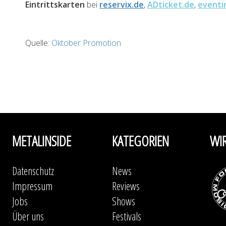
Eintrittskarten
bei
reservix.de
,
ADticket.de
,
eventi
Quelle:
Oktober Promotion
METALINSIDE
KATEGORIEN
WI
Datenschutz
News
Impressum
Reviews
Jobs
Shows
Über uns
Festivals