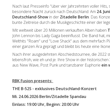
Nach laut Presseinfo "über vier Jahrzehnten voller Hits,
besondere Nacht zurück nach Deutschland: Am
24. Jun
Deutschland-Show
in der
Zitadelle Berlin
. Das Konzer
bunte Zeitreise durch die Musikgeschichte einer der le
Mit weltweit über 20 Millionen verkauften Alben haben
T
John Lennon bis Lady Gaga beeinflusst. Die Band hat, mi
Welthits "Roam" und "Love Shack" aus dem mehrfach Pl
einer ganzen Ära geprägt und bleibt bis heute eine Ikone
Nach ihrer ausgedehnten Abschiedstournee, die 2022 st
lebensfroh, wie eh und je. Ihre Show in der historischen
aus New Wave, Post Punk und tanzbarer Euphorie
ein 
RBK Fusion presents:
THE B-52S - e
xklusives Deutschland-Konzert
Mi. 24.06.2026 Berlin/Zitadelle Spandau
Einlass:
19:00 Uhr, Beginn: 20:00 Uhr