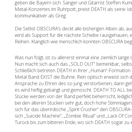
geben die Bayern sich. Sänger und Gitarrist Steffen K
Metal-Konzertes im Ruhrpott, preist DEATH als seine Ido
kommunikativer als Greg.
Die Setlist OBSCURA’s deckt alle bisherigen Alben ab, au
wird als Support für die nächste Scheibe rausgehauen, ei
Reihen. Klanglich wie menschlich konnten OBSCURA begeis
Was nun folgt, ist zu allererst einmal eine ziemlich lan
Nun macht sich auch das „SOLD OUT“ bemerkbar, selbst 
Schließlich betreten DEATH in ihrer „Human“-Formation (
Metal Band EXIST die Bühne. Rein optisch erweist sich de
Ansprache zu Ehren des so jung verstorbenen, dann geht 
es wird heftig gebangt und gemoscht. DEATH TO ALL be
Stücke werden von der Band perfekt beherrscht, ledigl
bei den älteren Stücken sehr gut, doch hohe Stimmlagen 
sich für das überirdische „Spirit Crusher“ den OBSCURA-
sich „Suicide Machine“, „Zombie Ritual“ und „Lack Of C
Turock bis zum bitteren Ende, wo sich DEATH sogar zu 