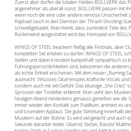
Zuerst aber dürfen die lokalen Helden BÖLLVERK das Pu
angenehmer als überall sonst. BÖLLVERK passen mit ihr
wenn noch die eine oder andere nervöse Unsicherheit zu 
Raphael (auch in den Diensten der Thrash Shooting-S
schweißgebadet. Man merkt, dass zumindest Teile des Pub
Rückenwind ausgestattet wird das Heimspiel von BÖLLVE
WINGS OF STEEL beackern fleißig alle Festivals, aber Clu
kompletten Set erleben zu dürfen. WINGS OF STEEL scha
stellen und dabei trotzdem kumpelhaft sympathisch zu b
Führungspersönlichkeiten sind, bekommen die anderen
als echte Einheit erscheinen. Mit dem neuen „Burning S
ausmacht: Virtuoses Gitarrenspiel, kraftvolle Vocals u
sondern auch mit viel Gefühl. Das bluesige „She Cries
Sprossen der Tonleiter erklimmt. Man sieht den Musiker
heutigen Abend mindestens genauso genießen wie die Sh
immer wieder den Kontakt zum Publikum, animiert es und
und tosendem Applaus. Die gute Stimmung innerhalb der 
Musikern auf der Bühne. Es wird viel gelacht und auch 
Sekunde darunter leidet. Gitarrist Stefan, Bassist Mat
beiden Chefs in Sachen Spielfreude und Agilität in nichts