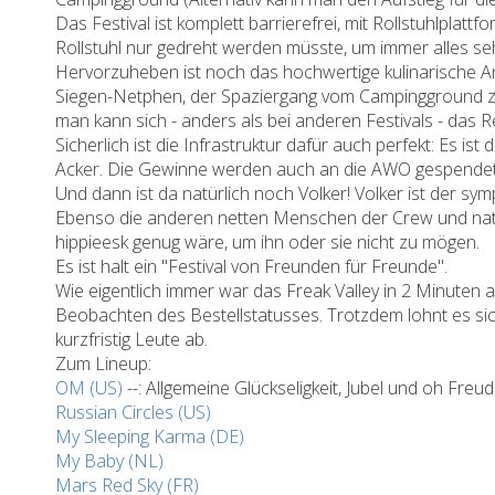
Das Festival ist komplett barrierefrei, mit Rollstuhlplat
Rollstuhl nur gedreht werden müsste, um immer alles s
Hervorzuheben ist noch das hochwertige kulinarische An
Siegen-Netphen, der Spaziergang vom Campingground zum 
man kann sich - anders als bei anderen Festivals - das 
Sicherlich ist die Infrastruktur dafür auch perfekt: Es
Acker. Die Gewinne werden auch an die AWO gespendet
Und dann ist da natürlich noch Volker! Volker ist der sy
Ebenso die anderen netten Menschen der Crew und natür
hippieesk genug wäre, um ihn oder sie nicht zu mögen.
Es ist halt ein "Festival von Freunden für Freunde".
Wie eigentlich immer war das Freak Valley in 2 Minuten
Beobachten des Bestellstatusses. Trotzdem lohnt es s
kurzfristig Leute ab.
Zum Lineup:
OM (US)
--: Allgemeine Glückseligkeit, Jubel und oh Fre
Russian Circles (US)
My Sleeping Karma (DE)
My Baby (NL)
Mars Red Sky (FR)