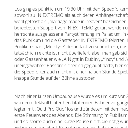
Los ging es pünktlich um 19:30 Uhr mit den Speedfolk
sowohl zu IN EXTREMO als auch deren Anhängerschaft 
wohl getrost als „marriage made in heaven“ bezeichne
beliebtesten Support von IN EXTREMO gekürt worden u
herrschte ausgelassene Partystimmung im Palladium, in de
das Publikum und die Gastgeber IN EXTREMO feierten. 
Publikumspart „McIntyre“ derart laut zu schmettern, d
tatsächlich reichte ist nicht überliefert, aber man gab s
oder Gassenhauer wie „A Night In Dublin“, „Yindy“ und „
uneingeweihter Passant sicherlich geglaubt hätte, hier
die Speedfolker auch nicht mit einer halben Stunde Spiel
knappe Stunde auf der Bühne austoben.
Nach einer kurzen Umbaupause wurde es um kurz vor 21
wurden effektvoll hinter herabfallenden Bühnenvorgän
legten mit „Quid Pro Quo“ los und zündeten mit dem nac
erste Feuerwerk des Abends. Die Stimmung im Publikum
und so störte auch eine kurze Pause nicht, die nötig 
Einhorn charmant mit Komplimenten ans Publikum überb