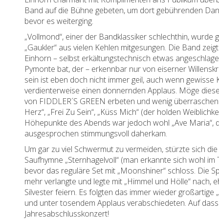
Band auf die Bühne gebeten, um dort gebührenden Dan
bevor es weiterging.
„Vollmond“, einer der Bandklassiker schlechthin, wurde
„Gaukler“ aus vielen Kehlen mitgesungen. Die Band zeigte
Einhorn – selbst erkältungstechnisch etwas angeschlage
Pymonte bat, der – erkennbar nur von eiserner Willenskr
sein ist eben doch nicht immer geil, auch wenn gewisse
verdienterweise einen donnernden Applaus. Möge dieser
von FIDDLER´S GREEN erbeten und wenig überraschenderw
Herz“, „Frei Zu Sein“, „Küss Mich“ (der holden Weiblichke
Höhepunkte des Abends war jedoch wohl „Ave Maria“, 
ausgesprochen stimmungsvoll daherkam.
Um gar zu viel Schwermut zu vermeiden, stürzte sich die
Saufhymne „Sternhagelvoll“ (man erkannte sich wohl im Te
bevor das reguläre Set mit „Moonshiner“ schloss. Die Spi
mehr verlangte und legte mit „Himmel und Hölle“ nach,
Silvester feiern. Es folgten das immer wieder großartig
und unter tosendem Applaus verabschiedeten. Auf dass 
Jahresabschlusskonzert!