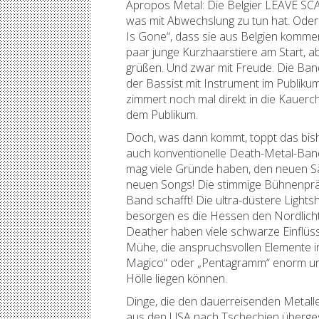
Apropos Metal: Die Belgier LEAVE SCAR
was mit Abwechslung zu tun hat. Oder mi
Is Gone“, dass sie aus Belgien komme
paar junge Kurzhaarstiere am Start, a
grüßen. Und zwar mit Freude. Die Band
der Bassist mit Instrument im Publik
zimmert noch mal direkt in die Kauerch
dem Publikum.
Doch, was dann kommt, toppt das bis
auch konventionelle Death-Metal-Ban
mag viele Gründe haben, den neuen S
neuen Songs! Die stimmige Bühnenpräs
Band schafft! Die ultra-düstere Light
besorgen es die Hessen den Nordlich
Deather haben viele schwarze Einflüss
Mühe, die anspruchsvollen Elemente in
Magico“ oder „Pentagramm“ enorm und a
Hölle liegen können.
Dinge, die den dauerreisenden Metal
aus den USA nach Tschechien übergesie