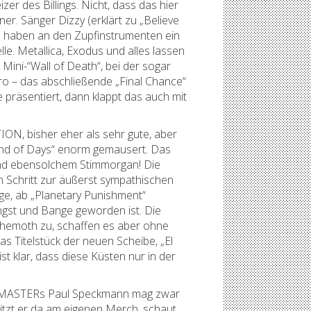
r des Billings. Nicht, dass das hier
ner. Sänger Dizzy (erklärt zu „Believe
) haben an den Zupfinstrumenten ein
le. Metallica, Exodus und alles lassen
ini-“Wall of Death“, bei der sogar
ro – das abschließende „Final Chance“
e präsentiert, dann klappt das auch mit
N, bisher eher als sehr gute, aber
nd of Days“ enorm gemausert. Das
und ebensolchem Stimmorgan! Die
 Schritt zur äußerst sympathischen
ge, ab „Planetary Punishment“
gst und Bange geworden ist. Die
Behemoth zu, schaffen es aber ohne
s Titelstück der neuen Scheibe, „El
 klar, dass diese Küsten nur in der
en. MASTERs Paul Speckmann mag zwar
itzt er da am eigenen Merch, schaut