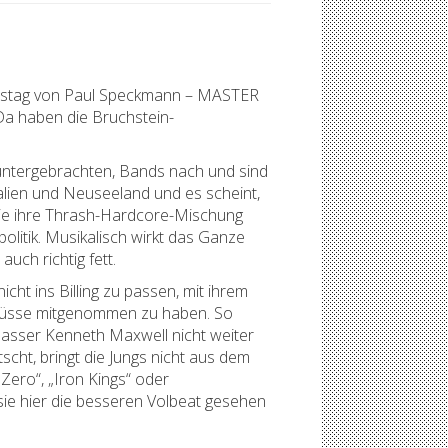
urtstag von Paul Speckmann – MASTER
a haben die Bruchstein-
untergebrachten, Bands nach und sind
alien und Neuseeland und es scheint,
 sie ihre Thrash-Hardcore-Mischung
olitik. Musikalisch wirkt das Ganze
ch richtig fett.
ht ins Billing zu passen, mit ihrem
nflüsse mitgenommen zu haben. So
Basser Kenneth Maxwell nicht weiter
cht, bringt die Jungs nicht aus dem
ero“, „Iron Kings“ oder
 sie hier die besseren Volbeat gesehen