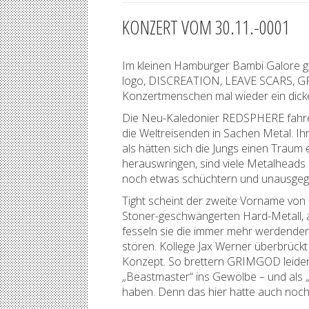
KONZERT VOM 30.11.-0001
Im kleinen Hamburger Bambi Galore gi
logo, DISCREATION, LEAVE SCARS, GR
Konzertmenschen mal wieder ein dicke
Die Neu-Kaledonier REDSPHERE fahren
die Weltreisenden in Sachen Metal. Ih
als hätten sich die Jungs einen Traum
herauswringen, sind viele Metalheads 
noch etwas schüchtern und unausgegor
Tight scheint der zweite Vorname von 
Stoner-geschwängerten Hard-Metall, a
fesseln sie die immer mehr werdenden
stören. Kollege Jax Werner überbrückt
Konzept. So brettern GRIMGOD leider 
„Beastmaster“ ins Gewölbe – und als „B
haben. Denn das hier hatte auch noch