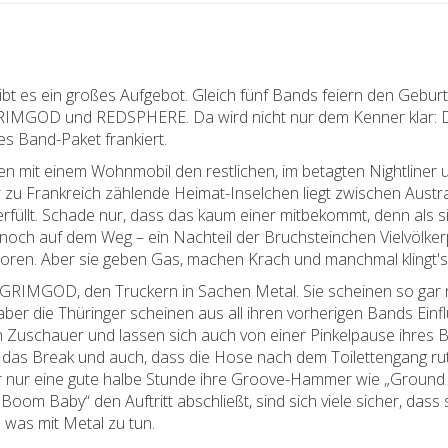
bt es ein großes Aufgebot. Gleich fünf Bands feiern den Geb
IMGOD und REDSPHERE. Da wird nicht nur dem Kenner klar: D
s Band-Paket frankiert.
 mit einem Wohnmobil den restlichen, im betagten Nightliner 
r zu Frankreich zählende Heimat-Inselchen liegt zwischen Austr
 erfüllt. Schade nur, dass das kaum einer mitbekommt, denn als
noch auf dem Weg – ein Nachteil der Bruchsteinchen Vielvölkerp
en. Aber sie geben Gas, machen Krach und manchmal klingt's au
GRIMGOD, den Truckern in Sachen Metal. Sie scheinen so gar nic
ber die Thüringer scheinen aus all ihren vorherigen Bands Ei
 Zuschauer und lassen sich auch von einer Pinkelpause ihres 
 das Break und auch, dass die Hose nach dem Toilettengang ruts
nur eine gute halbe Stunde ihre Groove-Hammer wie „Ground Z
oom Baby“ den Auftritt abschließt, sind sich viele sicher, dass
 was mit Metal zu tun.