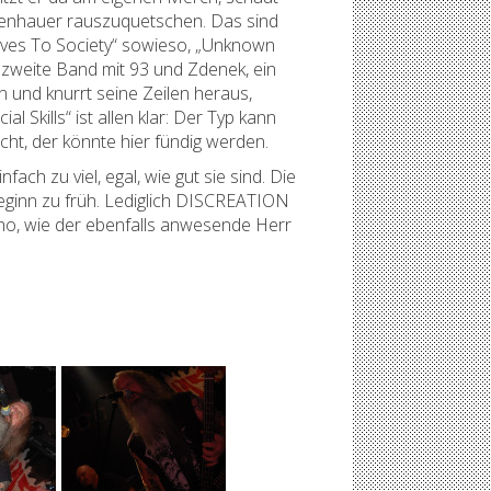
senhauer rauszuquetschen. Das sind
laves To Society“ sowieso, „Unknown
 zweite Band mit 93 und Zdenek, ein
 und knurrt seine Zeilen heraus,
kills“ ist allen klar: Der Typ kann
ucht, der könnte hier fündig werden.
ch zu viel, egal, wie gut sie sind. Die
Beginn zu früh. Lediglich DISCREATION
ho, wie der ebenfalls anwesende Herr