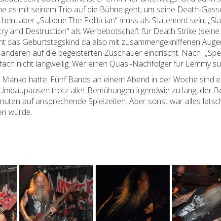
he es mit seinem Trio auf die Bühne geht, um seine Death-Gas
chen, aber „Subdue The Politician“ muss als Statement sein, „S
ry and Destruction“ als Werbebotschaft für Death Strike (seine
teht das Geburtstagskind da also mit zusammengekniffenen Augen
ren auf die begeisterten Zuschauer eindrischt. Nach „Special S
einfach nicht langweilig. Wer einen Quasi-Nachfolger für Lemmy s
 Manko hatte. Fünf Bands an einem Abend in der Woche sind einfa
en Umbaupausen trotz aller Bemühungen irgendwie zu lang, der 
ten auf ansprechende Spielzeiten. Aber sonst war alles latsc
en würde.