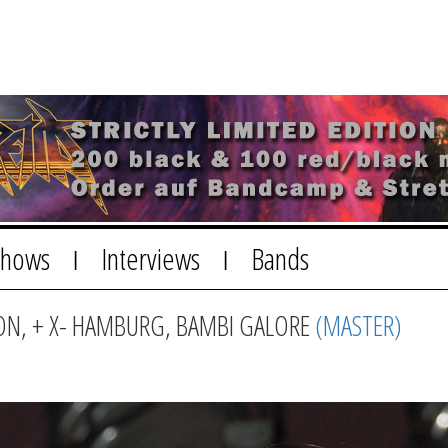
Shows
Interviews
Bands
|
|
ION, + X- HAMBURG, BAMBI GALORE
(MASTER)