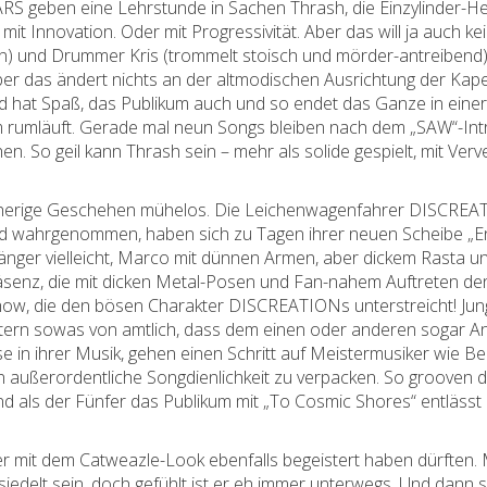
S geben eine Lehrstunde in Sachen Thrash, die Einzylinder-Heize
t Innovation. Oder mit Progressivität. Aber das will ja auch kei
n) und Drummer Kris (trommelt stoisch und mörder-antreibend
ber das ändert nichts an der altmodischen Ausrichtung der Kapel
 hat Spaß, das Publikum auch und so endet das Ganze in einer M
um rumläuft. Gerade mal neun Songs bleiben nach dem „SAW“-Int
en. So geil kann Thrash sein – mehr als solide gespielt, mit Verv
herige Geschehen mühelos. Die Leichenwagenfahrer DISCREATIO
d wahrgenommen, haben sich zu Tagen ihrer neuen Scheibe „E
änger vielleicht, Marco mit dünnen Armen, aber dickem Rasta 
enz, die mit dicken Metal-Posen und Fan-nahem Auftreten den
show, die den bösen Charakter DISCREATIONs unterstreicht! Jun
tern sowas von amtlich, dass dem einen oder anderen sogar An
e in ihrer Musik, gehen einen Schritt auf Meistermusiker wie 
 außerordentliche Songdienlichkeit zu verpacken. So grooven da
ls der Fünfer das Publikum mit „To Cosmic Shores“ entlässt ist
ler mit dem Catweazle-Look ebenfalls begeistert haben dürft
delt sein, doch gefühlt ist er eh immer unterwegs. Und dann s