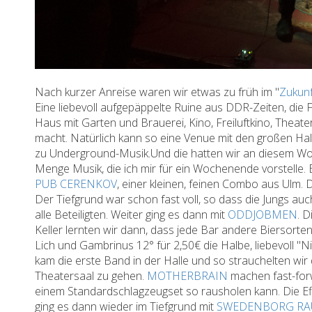
Nach kurzer Anreise waren wir etwas zu früh im "
Zukunf
Eine liebevoll aufgepäppelte Ruine aus DDR-Zeiten, die 
Haus mit Garten und Brauerei, Kino, Freiluftkino, Theat
macht. Natürlich kann so eine Venue mit den großen Hall
zu Underground-Musik.Und die hatten wir an diesem Woch
Menge Musik, die ich mir für ein Wochenende vorstelle. 
PUB CERENKOV
, einer kleinen, feinen Combo aus Ulm.
Der Tiefgrund war schon fast voll, so dass die Jungs au
alle Beteiligten. Weiter ging es dann mit
ODDJOBMEN
. 
Keller lernten wir dann, dass jede Bar andere Biersorten
Lich und Gambrinus 12° für 2,50€ die Halbe, liebevoll "
kam die erste Band in der Halle und so strauchelten wi
Theatersaal zu gehen.
MOTHERBRAIN
machen fast-forw
einem Standardschlagzeugset so rausholen kann. Die Eff
ging es dann wieder im Tiefgrund mit
SWEDENBORG R