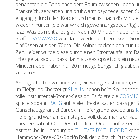
benannten die Band nach dem Raum zwischen Leben und 
Frankreich, servierten uns brühwarm psychedelischen Sp
eingängig durch den Körper und man ist nach 45 Minuten
wieder hinunter (die war wirklich gewöhnungsbedürftig
Jazz. Was es nicht alles gibt. Nach 20 Minuten hatte ic
Stoff ...
SAMAVAYO
war dann wieder leichtere Kost. Groo
Einflüssen aus den 70ern. Die Kölner rockten den nun üb
Zeit. Leider wurde diese durch einen Stromausfall am 
Effektgerät kaputt, dass dann ausgestöpselt, bis ein neu
Minuten, aber haben nur 20 minütige Songs, ich glaube,
zu fahren.
An Tag 2 hatten wir noch Zeit, ein wenig zu shoppen, es 
Im Tiefgrund überzeugt
SHAUN
schon beim Soundcheck.
tolle Instrumental-Stoner-Session. Es folgte die
COSMIC
spielte sodann
BALG
auf. Viele Effekte, satter, bassige
Gänsehautgarantie! Zurück im Tiefengrund zockte uns
K
Tiefengrund war am Samstag so voll, dass man sich k
Theatersaal mit 60er Desertrock mit Orient-Einflüssen. 
Astrastube in Hamburg an.
THIEVES BY THE CODE
konnt
Hammond-Orgel-60s-Rock'n'Roll, der plötzlich Punkrock