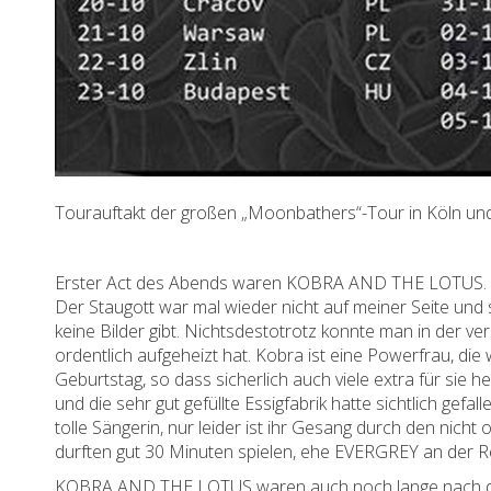
Tourauftakt der großen „Moonbathers“-Tour in Köln und
Erster Act des Abends waren KOBRA AND THE LOTUS. Leide
Der Staugott war mal wieder nicht auf meiner Seite und 
keine Bilder gibt. Nichtsdestotrotz konnte man in der 
ordentlich aufgeheizt hat. Kobra ist eine Powerfrau, die
Geburtstag, so dass sicherlich auch viele extra für si
und die sehr gut gefüllte Essigfabrik hatte sichtlich gef
tolle Sängerin, nur leider ist ihr Gesang durch den ni
durften gut 30 Minuten spielen, ehe EVERGREY an der R
KOBRA AND THE LOTUS waren auch noch lange nach d