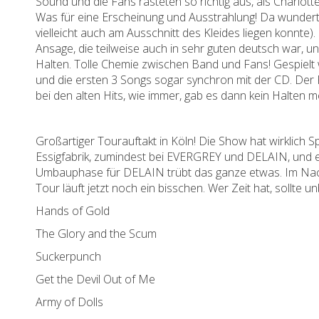
Sound und die Fans rasteten so richtig aus, als Charlott
Was für eine Erscheinung und Ausstrahlung! Da wunderte
vielleicht auch am Ausschnitt des Kleides liegen konnte)
Ansage, die teilweise auch in sehr guten deutsch war, 
Halten. Tolle Chemie zwischen Band und Fans! Gespie
und die ersten 3 Songs sogar synchron mit der CD. Der 
bei den alten Hits, wie immer, gab es dann kein Halten m
Großartiger Tourauftakt in Köln! Die Show hat wirklich 
Essigfabrik, zumindest bei EVERGREY und DELAIN, und ei
Umbauphase für DELAIN trübt das ganze etwas. Im Nach
Tour läuft jetzt noch ein bisschen. Wer Zeit hat, sollte u
Hands of Gold
The Glory and the Scum
Suckerpunch
Get the Devil Out of Me
Army of Dolls