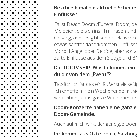
Beschreib mal die aktuelle Scheib
Einflüsse?
Es ist Death Doom /Funeral Doom, der
Melodien, die sich ins Hirn fräsen sin
Gesang, aber es gibt schon relativ vi
etwas sanfter daherkommen. Einflüs
Morbid Angel oder Deicide, aber vor 
zarte Einflüsse aus dem Sludge und B
Das DOOMSHIP. Was bekommt ein Me
du dir von dem „Event“?
Tatsächlich ist das ein äußerst vielse
Ich erhoffe mir ein Wochenende mit v
wir bleiben ja das ganze Wochenende 
Doom-Konzerte haben eine ganz eig
Doom-Gemeinde.
Auch auf mich wirkt der geneigte Doom
Ihr kommt aus Österreich, Salzbur