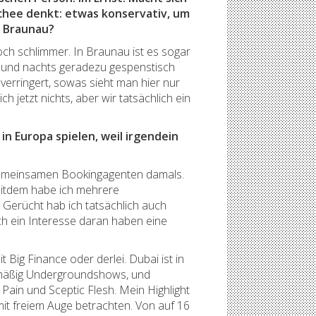
schee denkt: etwas konservativ, um
i Braunau?
och schlimmer. In Braunau ist es sogar
ch und nachts geradezu gespenstisch
 verringert, sowas sieht man hier nur
 jetzt nichts, aber wir tatsächlich ein
in Europa spielen, weil irgendein
n gemeinsamen Bookingagenten damals.
Seitdem habe ich mehrere
 Gerücht hab ich tatsächlich auch
ch ein Interesse daran haben eine
t Big Finance oder derlei. Dubai ist in
gelmäßig Undergroundshows, und
Pain und Sceptic Flesh. Mein Highlight
it freiem Auge betrachten. Von auf 16