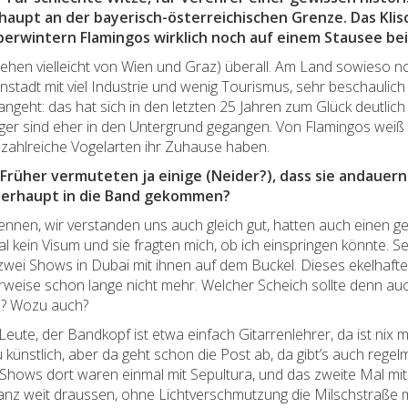
haupt an der bayerisch-österreichischen Grenze. Das Kli
berwintern Flamingos wirklich noch auf einem Stausee be
esehen vielleicht von Wien und Graz) überall. Am Land sowieso n
einstadt mit viel Industrie und wenig Tourismus, sehr beschauli
angeht: das hat sich in den letzten 25 Jahren zum Glück deutlich
er sind eher in den Untergrund gegangen. Von Flamingos weiß ich
 zahlreiche Vogelarten ihr Zuhause haben.
 Früher vermuteten ja einige (Neider?), dass sie andauern 
 überhaupt in die Band gekommen?
kennen, wir verstanden uns auch gleich gut, hatten auch eine
 kein Visum und sie fragten mich, ob ich einspringen könnte. 
zwei Shows in Dubai mit ihnen auf dem Buckel. Dieses ekelhafte
herweise schon lange nicht mehr. Welcher Scheich sollte denn au
n? Wozu auch?
eute, der Bandkopf ist etwa einfach Gitarrenlehrer, da ist nix mi
 künstlich, aber da geht schon die Post ab, da gibt’s auch re
Shows dort waren einmal mit Sepultura, und das zweite Mal mit 
anz weit draussen, ohne Lichtverschmutzung die Milschstraße m