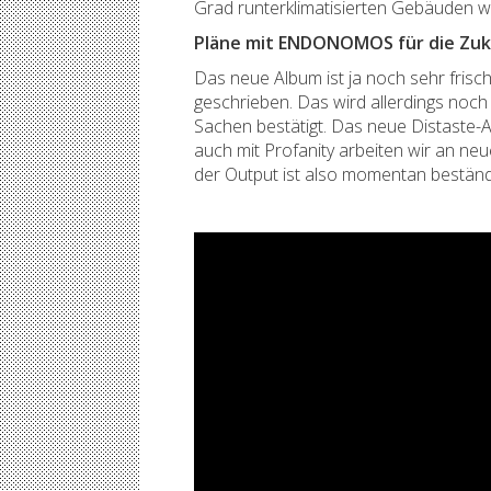
Grad runterklimatisierten Gebäuden wir
Pläne mit ENDONOMOS für die Zu
Das neue Album ist ja noch sehr frisch
geschrieben. Das wird allerdings noch
Sachen bestätigt. Das neue Distaste-A
auch mit Profanity arbeiten wir an ne
der Output ist also momentan beständ