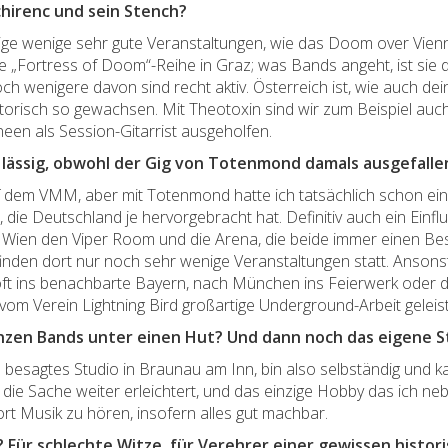
chirenc und sein Stench?
ige wenige sehr gute Veranstaltungen, wie das Doom over Vien
 „Fortress of Doom“-Reihe in Graz; was Bands angeht, ist sie de 
 wenigere davon sind recht aktiv. Österreich ist, wie auch de
istorisch so gewachsen. Mit Theotoxin sind wir zum Beispiel au
en als Session-Gitarrist ausgeholfen.
 lässig, obwohl der Gig von Totenmond damals ausgefalle
uf dem VMM, aber mit Totenmond hatte ich tatsächlich schon ei
die Deutschland je hervorgebracht hat. Definitiv auch ein Einflus
 Wien den Viper Room und die Arena, die beide immer einen Besu
finden dort nur noch sehr wenige Veranstaltungen statt. Ansonst
t ins benachbarte Bayern, nach München ins Feierwerk oder da
om Verein Lightning Bird großartige Underground-Arbeit geleist
anzen Bands unter einen Hut? Und dann noch das eigene S
ch besagtes Studio in Braunau am Inn, bin also selbständig und
as die Sache weiter erleichtert, und das einzige Hobby das ich 
rt Musik zu hören, insofern alles gut machbar.
? Für schlechte Witze, für Verehrer einer gewissen histori