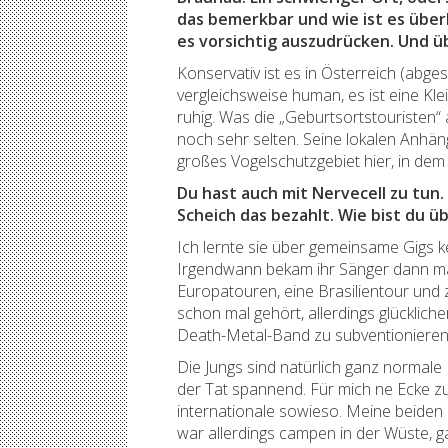
das bemerkbar und wie ist es über
es vorsichtig auszudrücken. Und ü
Konservativ ist es in Österreich (abg
vergleichsweise human, es ist eine Kl
ruhig. Was die „Geburtsortstouristen“ 
noch sehr selten. Seine lokalen Anhäng
großes Vogelschutzgebiet hier, in dem
Du hast auch mit Nervecell zu tun.
Scheich das bezahlt. Wie bist du
Ich lernte sie über gemeinsame Gigs 
Irgendwann bekam ihr Sänger dann mal
Europatouren, eine Brasilientour und 
schon mal gehört, allerdings glücklic
Death-Metal-Band zu subventioniere
Die Jungs sind natürlich ganz normale L
der Tat spannend. Für mich ne Ecke zu
internationale sowieso. Meine beiden 
war allerdings campen in der Wüste, g