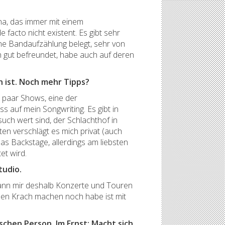
na, das immer mit einem
facto nicht existent. Es gibt sehr
ine Bandaufzählung belegt, sehr von
ch gut befreundet, habe auch auf deren
n ist. Noch mehr Tipps?
n paar Shows, eine der
s auf mein Songwriting. Es gibt in
ch wert sind, der Schlachthof in
en verschlägt es mich privat (auch
s Backstage, allerdings am liebsten
et wird.
tudio.
 kann mir deshalb Konzerte und Touren
neben Krach machen noch habe ist mit
schen Person. Im Ernst: Macht sich