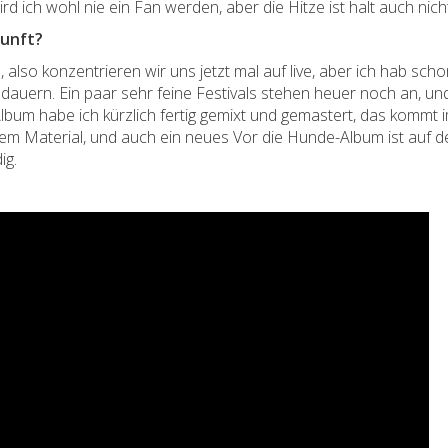
d ich wohl nie ein Fan werden, aber die Hitze ist halt auch nich
kunft?
, also konzentrieren wir uns jetzt mal auf live, aber ich hab sc
 dauern. Ein paar sehr feine Festivals stehen heuer noch an, un
lbum habe ich kürzlich fertig gemixt und gemastert, das kommt
uem Material, und auch ein neues Vor die Hunde-Album ist auf 
ig.