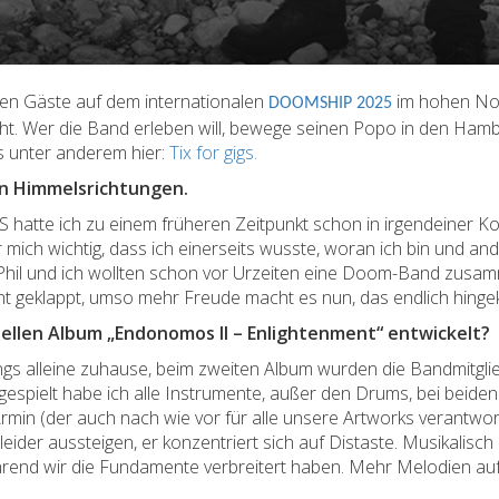
n Gäste auf dem internationalen
im hohen Nor
DOOMSHIP 2025
eht. Wer die Band erleben will, bewege seinen Popo in den Ha
es unter anderem hier:
Tix for gigs.
hen Himmelsrichtungen.
hatte ich zu einem früheren Zeitpunkt schon in irgendeiner Ko
ich wichtig, dass ich einerseits wusste, woran ich bin und an
st Phil und ich wollten schon vor Urzeiten eine Doom-Band zus
t geklappt, umso mehr Freude macht es nun, das endlich hingek
uellen Album „Endonomos II – Enlightenment“ entwickelt?
ongs alleine zuhause, beim zweiten Album wurden die Bandmitgl
ngespielt habe ich alle Instrumente, außer den Drums, bei beide
min (der auch nach wie vor für alle unsere Artworks verantwortl
eider aussteigen, er konzentriert sich auf Distaste. Musikalisc
hrend wir die Fundamente verbreitert haben. Mehr Melodien auf d