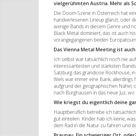
vielgerühmten Austria. Mehr als S
Die Doom-Szene in Österreich hat ein
handverlesenen Lineup glänzt, oder die
wenige Bands in diesem Genre und noch
Black Metal dominiert, das ist auch h
vorangegangenen beiden Europatourne
Das Vienna Metal Meeting ist auch
Ich selbst war tatsächlich noch nie a
interessantesten und stärksten Bands, 
Salzburg das grandiose Rockhouse, in
Wels war immer eine Bank, allerdings 
aufgrund der geographischen Nähe) of
nach Burghausen in das neue Juz, wo v
Wie kriegst du eigentlich deine g
Hauptberuflich betreibe ich tatsächli
gut einteilen. Kinder hab ich keine, w
dem Rad in die Natur zu fahren und do
Braunau. Ein schwieriger Ort, oder