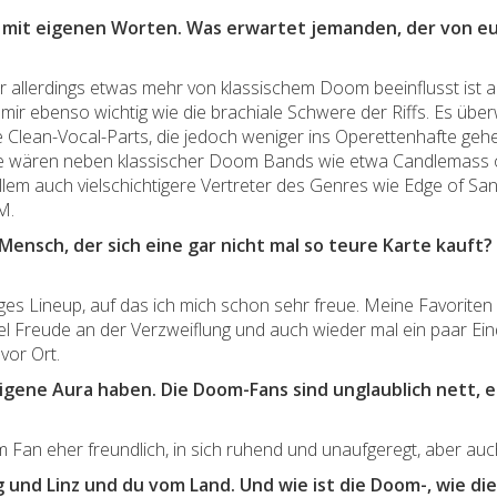
e mit eigenen Worten. Was erwartet jemanden, der von eu
 allerdings etwas mehr von klassischem Doom beeinflusst ist a
d mir ebenso wichtig wie die brachiale Schwere der Riffs. Es übe
ele Clean-Vocal-Parts, die jedoch weniger ins Operettenhafte ge
se wären neben klassischer Doom Bands wie etwa Candlemas
allem auch vielschichtigere Vertreter des Genres wie Edge of 
M.
nsch, der sich eine gar nicht mal so teure Karte kauft?
itiges Lineup, auf das ich mich schon sehr freue. Meine Favorite
iel Freude an der Verzweiflung und auch wieder mal ein paar 
vor Ort.
ene Aura haben. Die Doom-Fans sind unglaublich nett, e
 Fan eher freundlich, in sich ruhend und unaufgeregt, aber auc
g und Linz und du vom Land. Und wie ist die Doom-, wie d