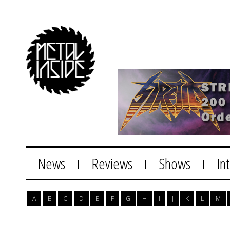
News
Reviews
Shows
In
|
|
|
A
B
C
D
E
F
G
H
I
J
K
L
M