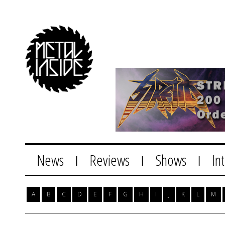
News
Reviews
Shows
In
|
|
|
A
B
C
D
E
F
G
H
I
J
K
L
M