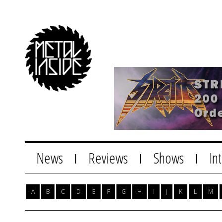
News
Reviews
Shows
In
|
|
|
A
B
C
D
E
F
G
H
I
J
K
L
M