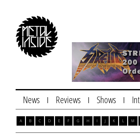
News
Reviews
Shows
In
|
|
|
A
B
C
D
E
F
G
H
I
J
K
L
M