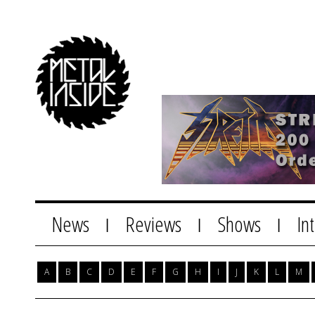
News
Reviews
Shows
In
|
|
|
A
B
C
D
E
F
G
H
I
J
K
L
M