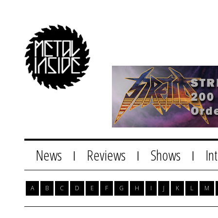
News
Reviews
Shows
In
|
|
|
A
B
C
D
E
F
G
H
I
J
K
L
M